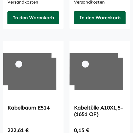
Versandkosten
Versandkosten
In den Warenkorb
In den Warenkorb
Kabelbaum E514
Kabeltülle A10X1,5-
(1651 OF)
Regulärer Preis:
Regulärer Preis:
222,61 €
0,15 €