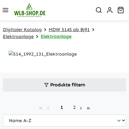
Zum Hauptinhalt springen
Wa
Digitaler Katalog
MDW 514S ab BJ91
Elektroanlage
Elektroanlage
Produkte filtern
Seite
Seite
1
2