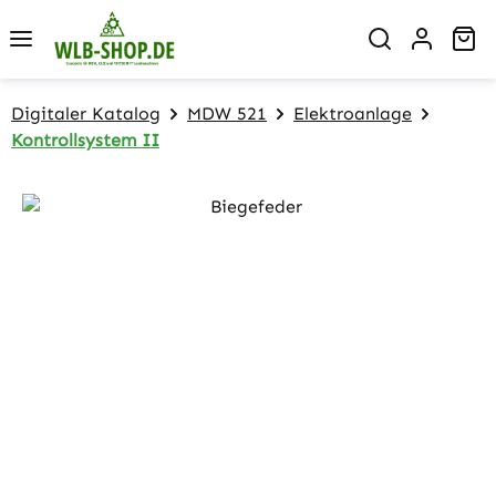
Zum Hauptinhalt springen
Wa
Digitaler Katalog
MDW 521
Elektroanlage
Kontrollsystem II
Bildergalerie überspringen