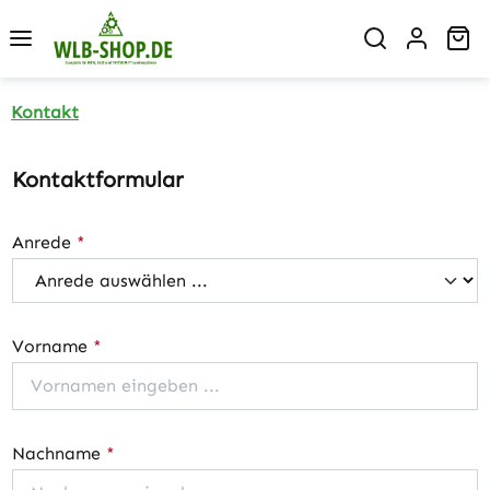
Zum Hauptinhalt springen
Wa
Kontakt
Kontaktformular
Anrede
*
Vorname
*
Nachname
*