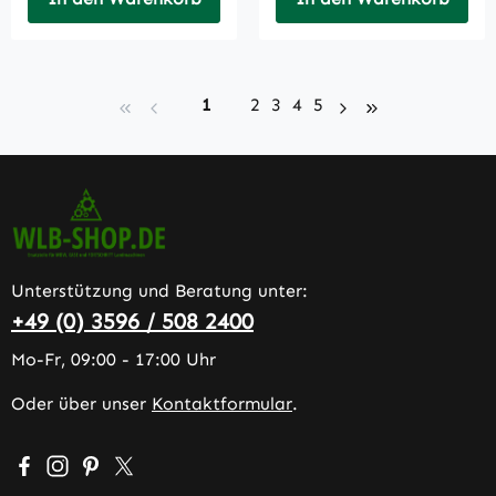
Seite
Seite
Seite
Seite
Seite
1
2
3
4
5
Unterstützung und Beratung unter:
+49 (0) 3596 / 508 2400
Mo-Fr, 09:00 - 17:00 Uhr
Oder über unser
Kontaktformular
.
Besuche uns auf Facebook – öffnet in neuem Tab (extern
Schau auf Instagram vorbei – öffnet in neuem Tab (e
Lass dich auf Pinterest inspirieren – öffnet in n
Folge uns auf X – öffnet in neuem Tab (exter