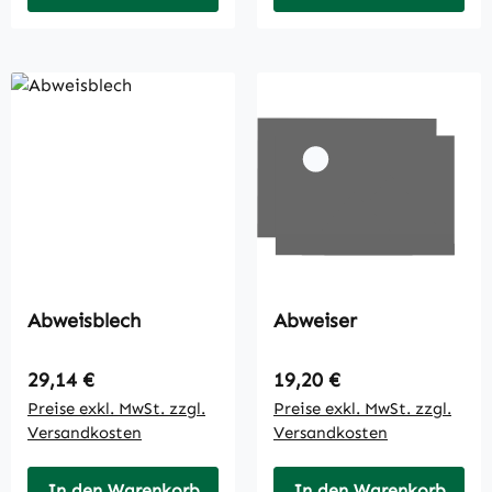
Abweisblech
Abweiser
Regulärer Preis:
Regulärer Preis:
29,14 €
19,20 €
Preise exkl. MwSt. zzgl.
Preise exkl. MwSt. zzgl.
Versandkosten
Versandkosten
In den Warenkorb
In den Warenkorb