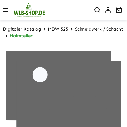
Zum Hauptinhalt springen
Wa
Digitaler Katalog
MDW 525
Schneidwerk / Schacht
Halmteiler
Bildergalerie überspringen