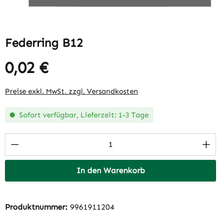
Federring B12
0,02 €
Regulärer Preis:
Preise exkl. MwSt. zzgl. Versandkosten
Sofort verfügbar, Lieferzeit: 1-3 Tage
Produkt Anzahl: Gib den gewünschten Wert 
In den Warenkorb
Produktnummer:
9961911204