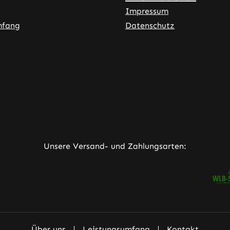
Impressum
mfang
Datenschutz
ner Link)
externer Link)
neuem Tab (externer Link)
rner Link)
Unsere Versand- und Zahlungsarten:
Über uns
Leistungsumfang
Kontakt