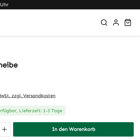
 Uhr
War
heibe
eis:
 MwSt. zzgl. Versandkosten
rfügbar, Lieferzeit: 1-3 Tage
 Anzahl: Gib den gewünschten Wert ein 
In den Warenkorb