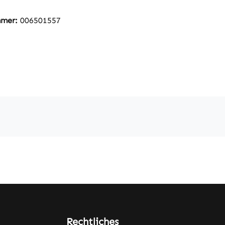
mmer:
006501557
Rechtliches