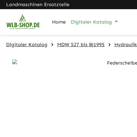
Landmaschinen Ersatzteile
m Hauptinhalt springen
Zur Suche springen
Zur Hauptnavigation springen
Home
Digitaler Katalog
Digitaler Katalog
MDW 527 bis BJ1995
Hydrauli
Bildergalerie überspringen