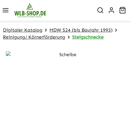
Zum Hauptinhalt springen
Wa
Digitaler Katalog
MDW 524 (bis Baujahr 1993)
Reinigung/ Körnerförderung
Steigschnecke
Bildergalerie überspringen