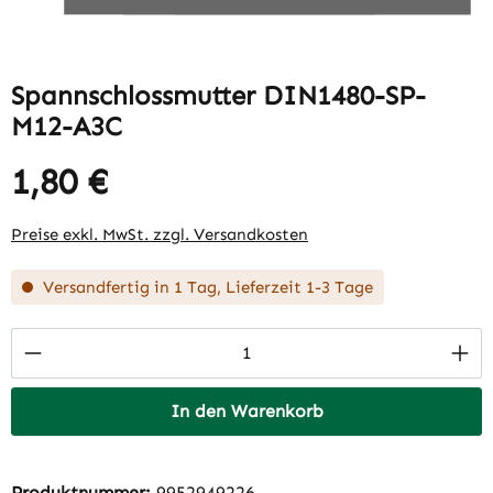
Spannschlossmutter DIN1480-SP-
M12-A3C
1,80 €
Regulärer Preis:
Preise exkl. MwSt. zzgl. Versandkosten
Versandfertig in 1 Tag, Lieferzeit 1-3 Tage
Produkt Anzahl: Gib den gewünschten Wert 
In den Warenkorb
Produktnummer:
9952949226