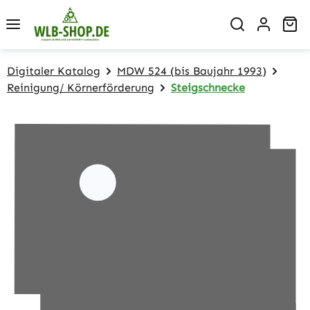
Zum Hauptinhalt springen
Wa
Digitaler Katalog
MDW 524 (bis Baujahr 1993)
Reinigung/ Körnerförderung
Steigschnecke
Bildergalerie überspringen