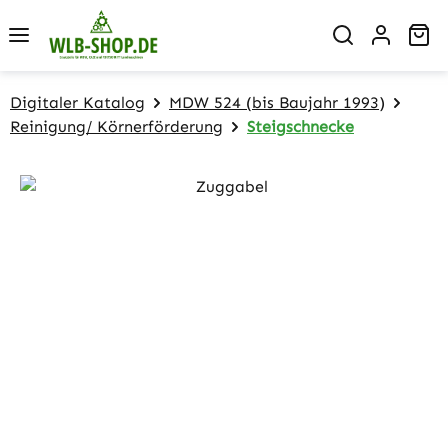
Zum Hauptinhalt springen
Wa
Digitaler Katalog
MDW 524 (bis Baujahr 1993)
Reinigung/ Körnerförderung
Steigschnecke
Bildergalerie überspringen