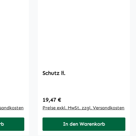
Schutz li.
Regulärer Preis:
19,47 €
rsandkosten
Preise exkl. MwSt. zzgl. Versandkosten
rb
In den Warenkorb