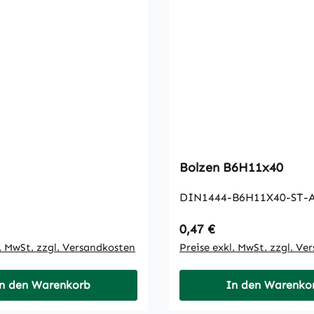
Bolzen B6H11x40
DIN1444-B6H11X40-ST-
 Preis:
Regulärer Preis:
0,47 €
l. MwSt. zzgl. Versandkosten
Preise exkl. MwSt. zzgl. Ve
n den Warenkorb
In den Warenko