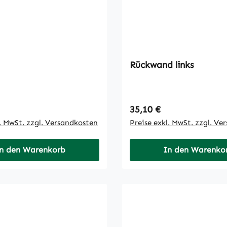
Rückwand links
 Preis:
Regulärer Preis:
35,10 €
l. MwSt. zzgl. Versandkosten
Preise exkl. MwSt. zzgl. Ve
n den Warenkorb
In den Warenko