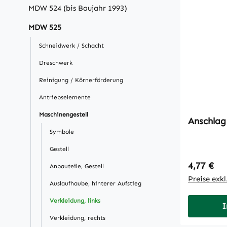
MDW 524 (bis Baujahr 1993)
MDW 525
Schneidwerk / Schacht
Dreschwerk
Reinigung / Körnerförderung
Antriebselemente
Maschinengestell
Anschlag
Symbole
Gestell
Regulärer
4,77 €
Anbauteile, Gestell
Preise exk
Auslaufhaube, hinterer Aufstieg
Verkleidung, links
I
Verkleidung, rechts