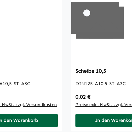
Scheibe 10,5
A10,5-ST-A3C
DIN125-A10,5-ST-A3C
 Preis:
Regulärer Preis:
0,02 €
l. MwSt. zzgl. Versandkosten
Preise exkl. MwSt. zzgl. Ve
n den Warenkorb
In den Warenko