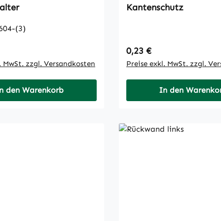
alter
Kantenschutz
604-(3)
 Preis:
Regulärer Preis:
0,23 €
l. MwSt. zzgl. Versandkosten
Preise exkl. MwSt. zzgl. Ve
n den Warenkorb
In den Warenko