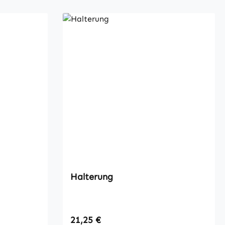
Halterung
Regulärer Preis:
21,25 €