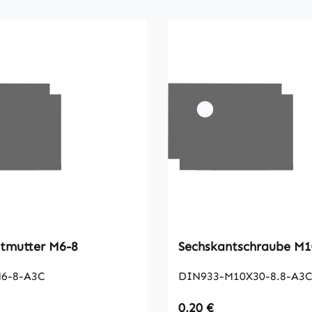
Sechskantmutter M6-8
Sechska
6-8-A3C
DIN933-M10X30-8.8-A3
 Preis:
Regulärer Preis:
0,20 €