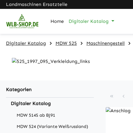
Landmaschinen Ersatzteile
m Hauptinhalt springen
Zur Suche springen
Zur Hauptnavigation springen
Home
Digitaler Katalog
Digitaler Katalog
MDW 525
Maschinengestell
Kategorien
Digitaler Katalog
MDW 514S ab BJ91
MDW 524 (Variante Weißrussland)