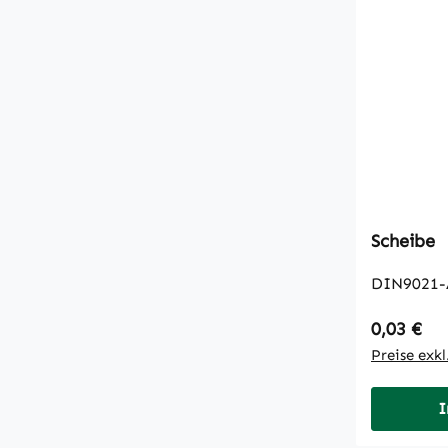
Scheibe
DIN9021-
Regulärer
0,03 €
Preise exk
I