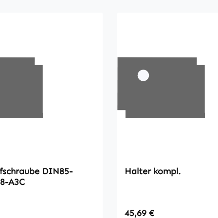
hraube DIN85-
Halter kompl.
.8-A3C
 Preis:
Regulärer Preis:
45,69 €