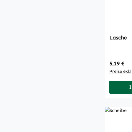
Lasche
Regulärer
5,19 €
Preise exk
I