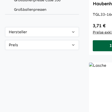
Großballenpresse Case 550
Haubenh
Großballenpressen
TGL33-16
Regulärer
3,71 €
Hersteller
Preise exk
Preis
I