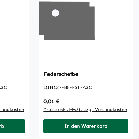
Federscheibe
A3C
DIN137-B8-FST-A3C
Regulärer Preis:
0,01 €
rsandkosten
Preise exkl. MwSt. zzgl. Versandkosten
rb
In den Warenkorb