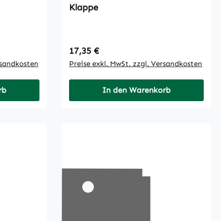
Klappe
Regulärer Preis:
17,35 €
rsandkosten
Preise exkl. MwSt. zzgl. Versandkosten
rb
In den Warenkorb