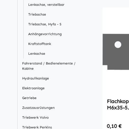
Lenkachse, verstellbar
Triebachse
Triebachse, Hyfa - S
Anhängevorrichtung
Kraftstofftank
Lenkachse
Fahrerstand / Bedienelemente /
Kabine
Hydraulikanlage
Elektroanlage
Getriebe
Flachkopfsc
M6x35-5
Zusatzausrüstungen
Triebwerk Volvo
Regulärer
0,10 €
Triebwerk Perkins