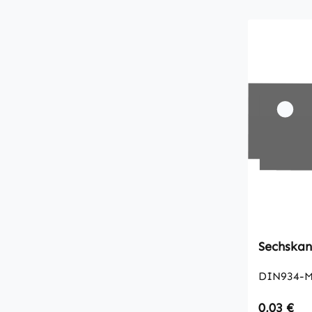
DIN934-M
Regulärer
0,03 €