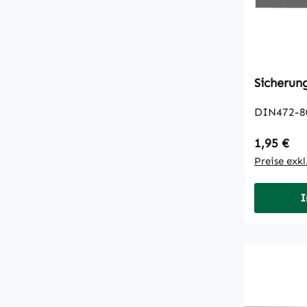
DIN472-8
Regulärer
1,95 €
Preise exk
I