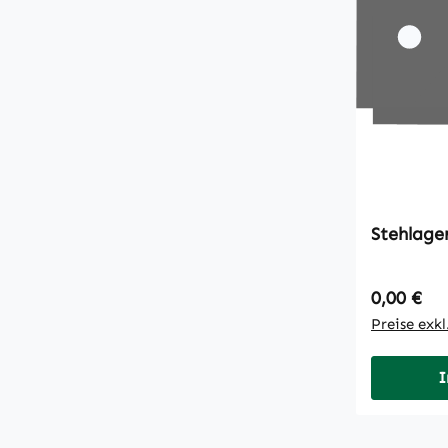
Stehlage
Regulärer
0,00 €
Preise exk
I