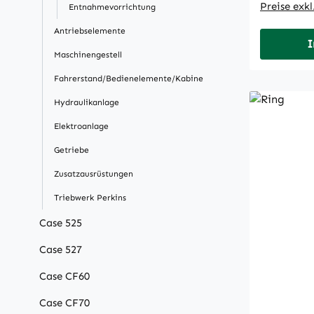
Preise exk
Entnahmevorrichtung
Antriebselemente
I
Maschinengestell
Fahrerstand/Bedienelemente/Kabine
Hydraulikanlage
Elektroanlage
Getriebe
Zusatzausrüstungen
Triebwerk Perkins
Case 525
Case 527
Case CF60
Case CF70