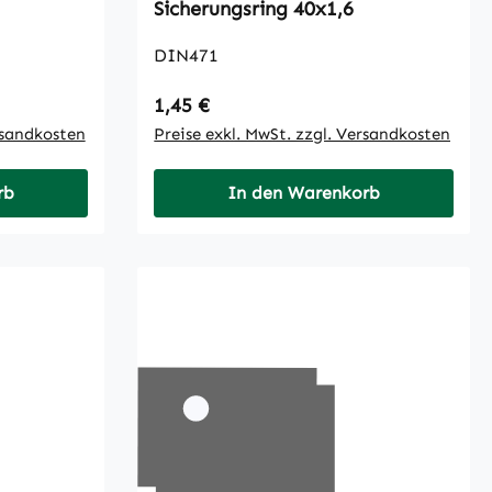
Sicherungsring 40x1,6
DIN471
Regulärer Preis:
1,45 €
rsandkosten
Preise exkl. MwSt. zzgl. Versandkosten
rb
In den Warenkorb