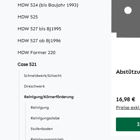
MDW 524 (bis Baujahr 1993)
MDW 525
MDW 527 bis BJ1995
MDW 527 ab BJ1996
MDW Farmer 220
Case 521
Abstütz
Schneidwerk/Schacht
Dreschwerk
Reinigung/Körnerförderung
Regulärer
16,98 €
Preise exk
Reinigung
Reinigungssiebe
I
Stufenboden
Reinigungsantrieb