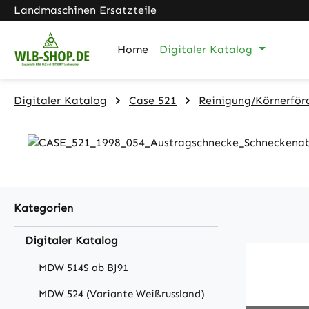
Landmaschinen Ersatzteile
m Hauptinhalt springen
Zur Suche springen
Zur Hauptnavigation springen
Home
Digitaler Katalog
Digitaler Katalog
Case 521
Reinigung/Körnerför
Kategorien
Digitaler Katalog
MDW 514S ab BJ91
MDW 524 (Variante Weißrussland)