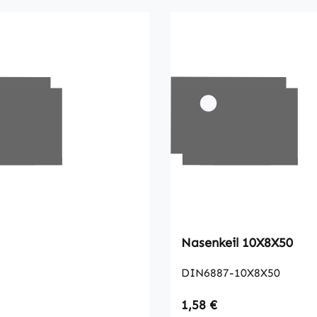
Nasenkeil 10X8X50
DIN6887-10X8X50
 Preis:
Regulärer Preis:
1,58 €