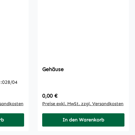
Gehäuse
:028/04
Regulärer Preis:
0,00 €
rsandkosten
Preise exkl. MwSt. zzgl. Versandkosten
rb
In den Warenkorb