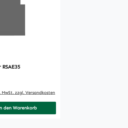
r RSAE35
 Preis:
l. MwSt. zzgl. Versandkosten
n den Warenkorb