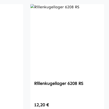
Rillenkugellager 6208 RS
Regulärer Preis:
12,20 €