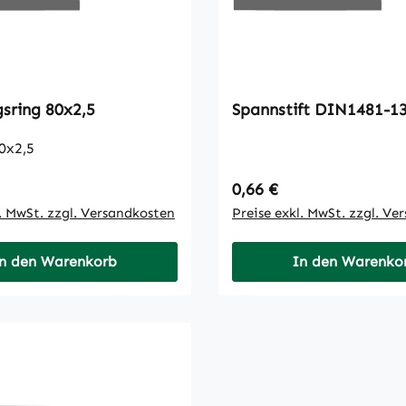
Sicherungsring 80x2,5
Spannstift DIN1481
0x2,5
 Preis:
Regulärer Preis:
0,66 €
l. MwSt. zzgl. Versandkosten
Preise exkl. MwSt. zzgl. Ve
n den Warenkorb
In den Warenko