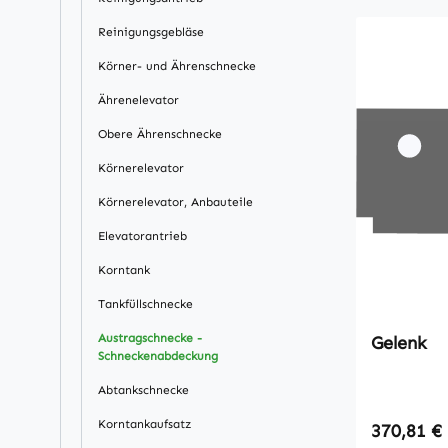
Reinigungsgebläse
Körner- und Ährenschnecke
Ährenelevator
Obere Ährenschnecke
Körnerelevator
Körnerelevator, Anbauteile
Elevatorantrieb
Korntank
Tankfüllschnecke
Austragschnecke -
Gelenk
Schneckenabdeckung
Abtankschnecke
Korntankaufsatz
Regulärer
370,81 €