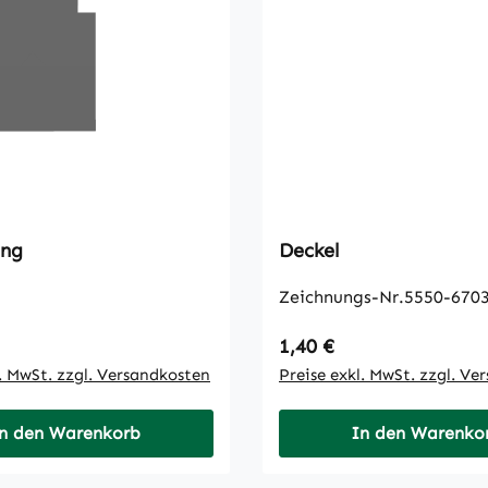
ung
Deckel
Zeichnungs-Nr.5550-6703
 Preis:
Regulärer Preis:
1,40 €
l. MwSt. zzgl. Versandkosten
Preise exkl. MwSt. zzgl. Ve
n den Warenkorb
In den Warenko