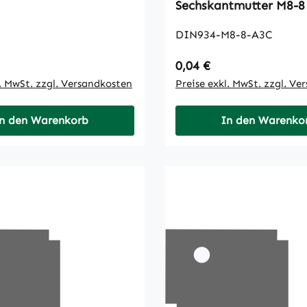
Sechskantmutter M8-8
DIN934-M8-8-A3C
 Preis:
Regulärer Preis:
0,04 €
l. MwSt. zzgl. Versandkosten
Preise exkl. MwSt. zzgl. Ve
n den Warenkorb
In den Warenko