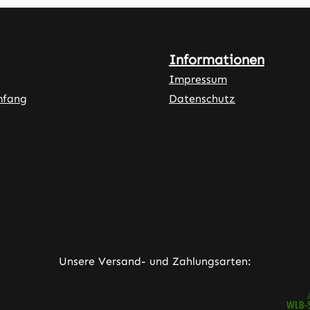
Informationen
Impressum
mfang
Datenschutz
ner Link)
externer Link)
neuem Tab (externer Link)
rner Link)
Unsere Versand- und Zahlungsarten: