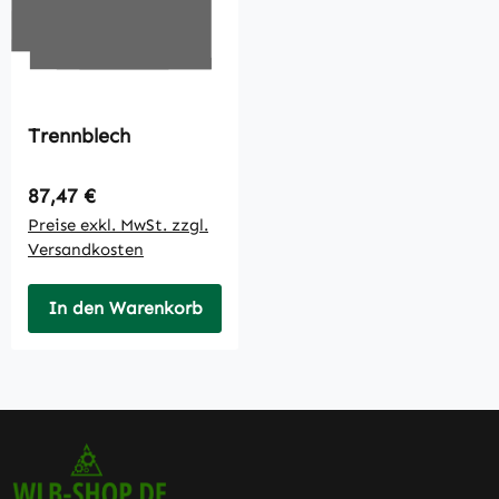
Trennblech
Regulärer Preis:
87,47 €
Preise exkl. MwSt. zzgl.
Versandkosten
In den Warenkorb