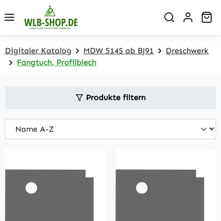
Zum Hauptinhalt springen
Wa
Digitaler Katalog
MDW 514S ab BJ91
Dreschwerk
Fangtuch, Profilblech
Produkte filtern