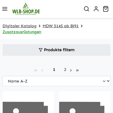
Zum Hauptinhalt springen
Wa
Digitaler Katalog
MDW 514S ab BJ91
Zusatzausrüstungen
Produkte filtern
Seite
Seite
1
2