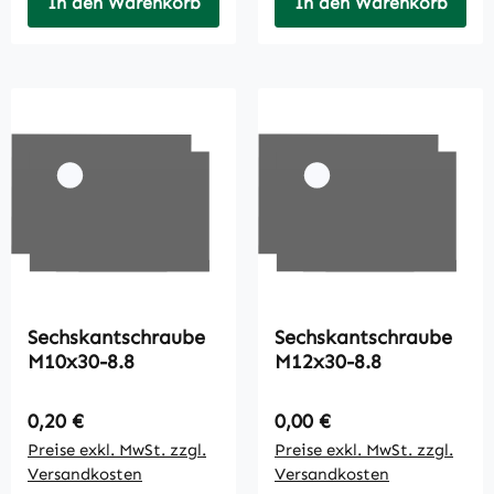
In den Warenkorb
In den Warenkorb
Sechskantschraube
Sechskantschraube
M10x30-8.8
M12x30-8.8
Regulärer Preis:
Regulärer Preis:
0,20 €
0,00 €
Preise exkl. MwSt. zzgl.
Preise exkl. MwSt. zzgl.
Versandkosten
Versandkosten