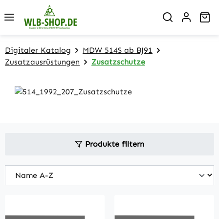
Zum Hauptinhalt springen
Wa
Digitaler Katalog
MDW 514S ab BJ91
Zusatzausrüstungen
Zusatzschutze
Produkte filtern