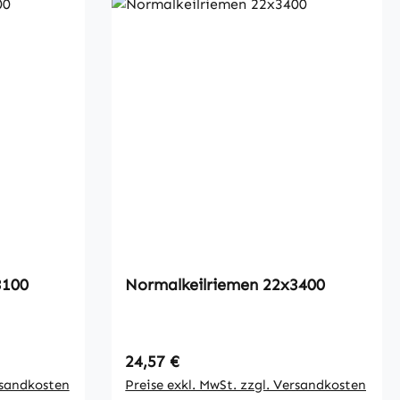
men 22x3100
Normalkeilriemen 22x3400
Regulärer Preis:
24,57 €
rsandkosten
Preise exkl. MwSt. zzgl. Versandkosten