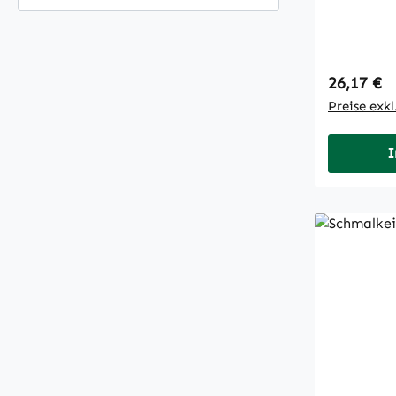
Regulärer
26,17 €
Preise exk
I