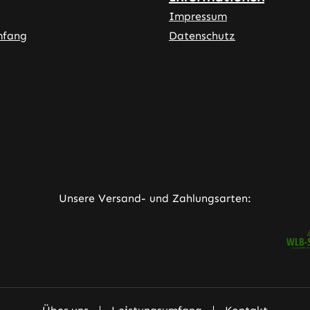
Impressum
mfang
Datenschutz
ner Link)
externer Link)
neuem Tab (externer Link)
rner Link)
Unsere Versand- und Zahlungsarten: