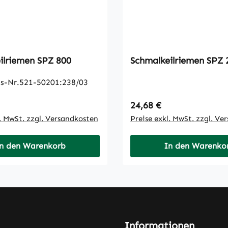
Schmalkeilriemen SPZ 800
Schmalkeilrie
s-Nr.521-50201:238/03
 Preis:
Regulärer Preis:
24,68 €
l. MwSt. zzgl. Versandkosten
Preise exkl. MwSt. zzgl. Ve
n den Warenkorb
In den Warenko
Informationen