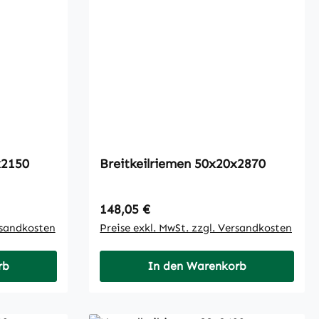
 50x20x2150
Breitkeilriemen 50x20x2870
Regulärer Preis:
148,05 €
rsandkosten
Preise exkl. MwSt. zzgl. Versandkosten
rb
In den Warenkorb