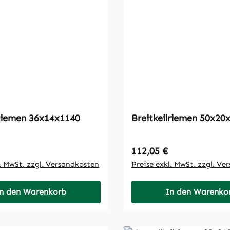
Breitkeilriemen 36x14x1140
Breitkeilriemen
 Preis:
Regulärer Preis:
112,05 €
l. MwSt. zzgl. Versandkosten
Preise exkl. MwSt. zzgl. Ve
n den Warenkorb
In den Warenko