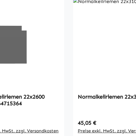
emen 22x2600
Normalkeilrie
64715364
 Preis:
Regulärer Preis:
45,05 €
l. MwSt. zzgl. Versandkosten
Preise exkl. MwSt. zzgl. Ve