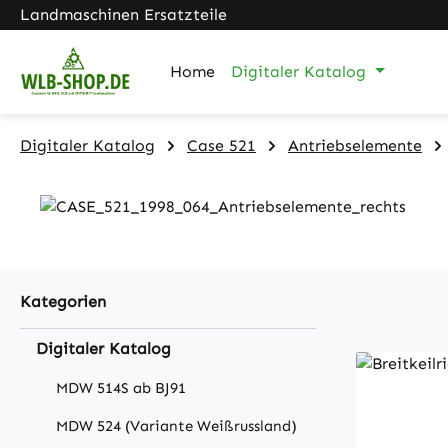
Landmaschinen Ersatzteile
m Hauptinhalt springen
Zur Suche springen
Zur Hauptnavigation springen
Home
Digitaler Katalog
Digitaler Katalog
Case 521
Antriebselemente
Kategorien
Digitaler Katalog
MDW 514S ab BJ91
MDW 524 (Variante Weißrussland)