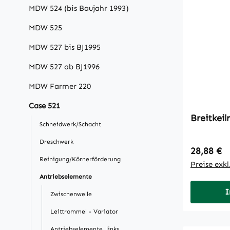
MDW 524 (bis Baujahr 1993)
MDW 525
MDW 527 bis BJ1995
MDW 527 ab BJ1996
MDW Farmer 220
Case 521
Schneidwerk/Schacht
Dreschwerk
Regulärer
28,88 €
Reinigung/Körnerförderung
Preise exk
Antriebselemente
I
Zwischenwelle
Leittrommel - Variator
Antriebselemente, links