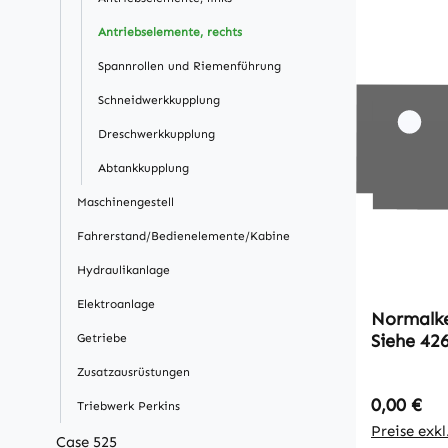
Antriebselemente, rechts
Spannrollen und Riemenführung
Schneidwerkkupplung
Dreschwerkkupplung
Abtankkupplung
Maschinengestell
Fahrerstand/Bedienelemente/Kabine
Hydraulikanlage
Elektroanlage
Normalkeilri
Siehe 42
Getriebe
Zusatzausrüstungen
Regulärer
0,00 €
Triebwerk Perkins
Preise exk
Case 525