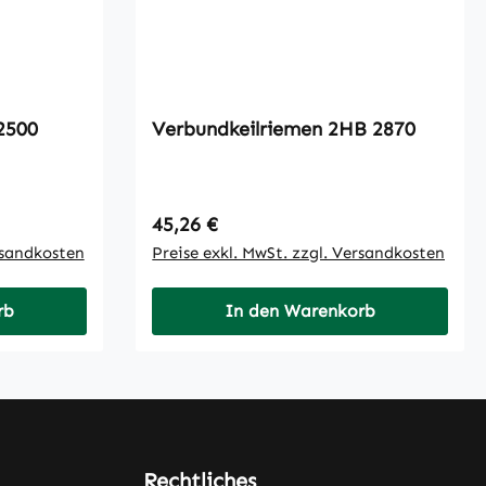
men SPZ 2500
Verbundkeilriemen 2HB 2870
Regulärer Preis:
45,26 €
rsandkosten
Preise exkl. MwSt. zzgl. Versandkosten
rb
In den Warenkorb
Rechtliches