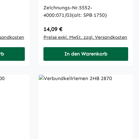
Zeichnungs-Nr.5552-
4000:071/03(alt: SPB 1750)
Regulärer Preis:
14,09 €
rsandkosten
Preise exkl. MwSt. zzgl. Versandkosten
rb
In den Warenkorb