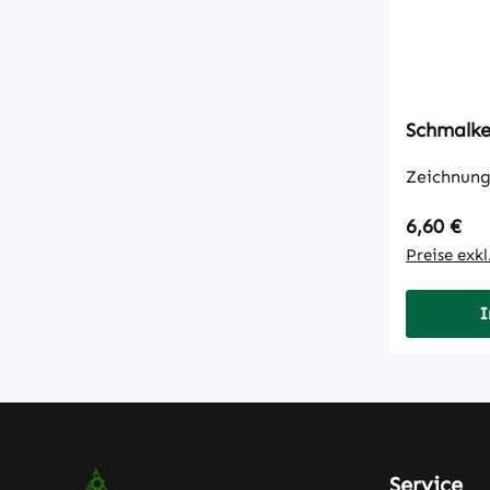
Zeichnung
Regulärer
6,60 €
Preise exk
I
Service