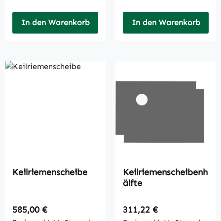
In den Warenkorb
In den Warenkorb
Keilriemenscheibe
Keilriemenscheibenh
älfte
Regulärer Preis:
Regulärer Preis:
585,00 €
311,22 €