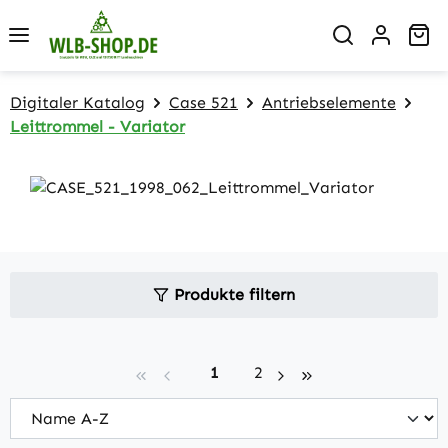
Zum Hauptinhalt springen
Wa
Digitaler Katalog
Case 521
Antriebselemente
Leittrommel - Variator
Produkte filtern
Seite
Seite
1
2