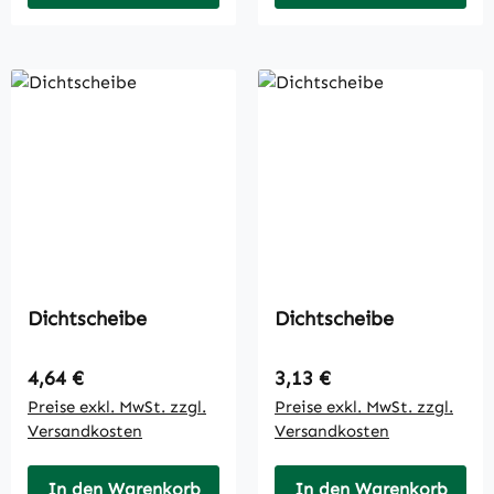
Dichtscheibe
Dichtscheibe
Regulärer Preis:
Regulärer Preis:
4,64 €
3,13 €
Preise exkl. MwSt. zzgl.
Preise exkl. MwSt. zzgl.
Versandkosten
Versandkosten
In den Warenkorb
In den Warenkorb