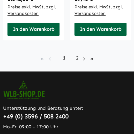
Preise exkl. MwSt. zzgl.
Preise exkl. MwSt. zzgl.
Versandkosten
Versandkosten
In den Warenkorb
In den Warenkorb
Seite
Seite
1
2
Unterstützung und Beratung unter:
+49 (0) 3596 / 508 2400
Mo-Fr, 09:00 - 17:00 Uhr