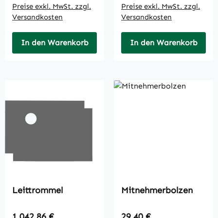
Preise exkl. MwSt. zzgl.
Preise exkl. MwSt. zzgl.
Versandkosten
Versandkosten
In den Warenkorb
In den Warenkorb
Leittrommel
Mitnehmerbolzen
Regulärer Preis:
Regulärer Preis:
1.042,86 €
29,40 €