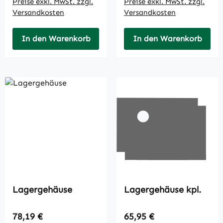
Preise exkl. MwSt. zzgl.
Preise exkl. MwSt. zzgl.
Versandkosten
Versandkosten
In den Warenkorb
In den Warenkorb
Lagergehäuse
Lagergehäuse kpl.
Regulärer Preis:
Regulärer Preis:
78,19 €
65,95 €