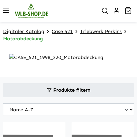
Zum Hauptinhalt springen
Wa
Digitaler Katalog
Case 521
Triebwerk Perkins
Motorabdeckung
Produkte filtern