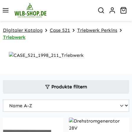
Zum Hauptinhalt springen
Wa
Digitaler Katalog
Case 521
Triebwerk Perkins
Triebwerk
Produkte filtern