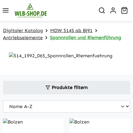
Zum Hauptinhalt springen
Wa
Digitaler Katalog
MDW 514S ab BJ91
Antriebselemente
Spannrollen und Riemenführung
Produkte filtern