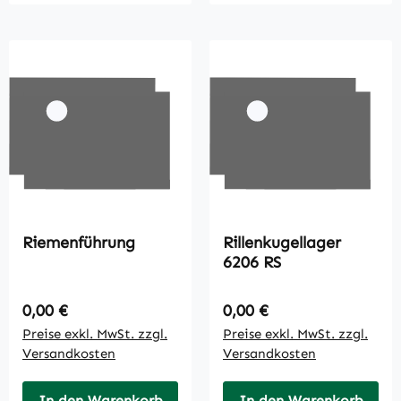
Riemenführung
Rillenkugellager
6206 RS
Regulärer Preis:
Regulärer Preis:
0,00 €
0,00 €
Preise exkl. MwSt. zzgl.
Preise exkl. MwSt. zzgl.
Versandkosten
Versandkosten
In den Warenkorb
In den Warenkorb