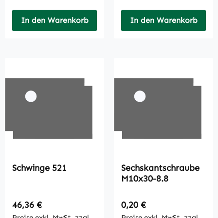
In den Warenkorb
In den Warenkorb
Schwinge 521
Sechskantschraube
M10x30-8.8
Regulärer Preis:
Regulärer Preis:
46,36 €
0,20 €
Preise exkl. MwSt. zzgl.
Preise exkl. MwSt. zzgl.