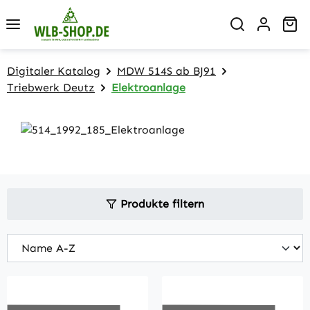
Zum Hauptinhalt springen
Wa
Digitaler Katalog
MDW 514S ab BJ91
Triebwerk Deutz
Elektroanlage
Produkte filtern