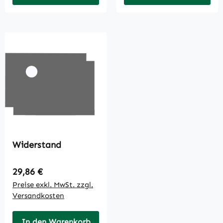
Widerstand
Regulärer Preis:
29,86 €
Preise exkl. MwSt. zzgl.
Versandkosten
In den Warenkorb