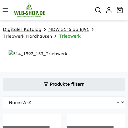
Zum Hauptinhalt springen
Wa
Digitaler Katalog
MDW 514S ab BJ91
Triebwerk Nordhausen
Triebwerk
Produkte filtern