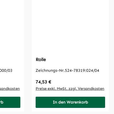
Rolle
000/03
Zeichnungs-Nr.524-78319:024/04
Regulärer Preis:
74,53 €
rsandkosten
Preise exkl. MwSt. zzgl. Versandkosten
rb
In den Warenkorb