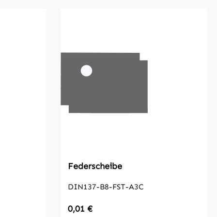
Federscheibe
DIN137-B8-FST-A3C
Regulärer Preis:
0,01 €