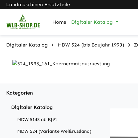
Landmaschinen Ersatzteile
m Hauptinhalt springen
Zur Suche springen
Zur Hauptnavigation springen
Home
Digitaler Katalog
Digitaler Katalog
MDW 524 (bis Baujahr 1993)
Z
Kategorien
Digitaler Katalog
MDW 514S ab BJ91
MDW 524 (Variante Weißrussland)