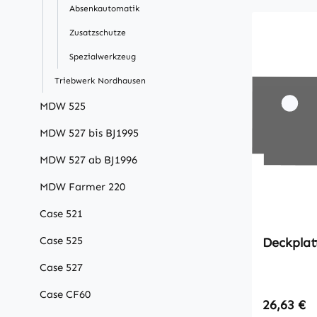
Absenkautomatik
Zusatzschutze
Spezialwerkzeug
Triebwerk Nordhausen
MDW 525
MDW 527 bis BJ1995
MDW 527 ab BJ1996
MDW Farmer 220
Case 521
Case 525
Deckplat
Case 527
Case CF60
Regulärer
26,63 €