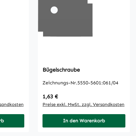
Bügelschraube
Zeichnungs-Nr.5550-5601:061/04
Regulärer Preis:
1,63 €
rsandkosten
Preise exkl. MwSt. zzgl. Versandkosten
rb
In den Warenkorb