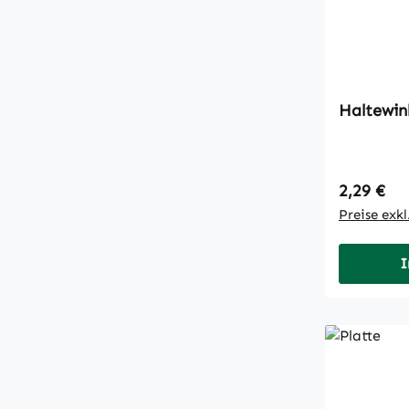
Haltewin
Regulärer
2,29 €
Preise exk
I