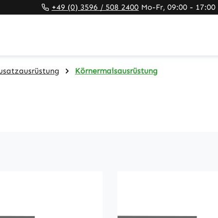
+49 (0) 3596 / 508 2400
Mo-Fr, 09:00 - 17:00
usatzausrüstung
Körnermaisausrüstung