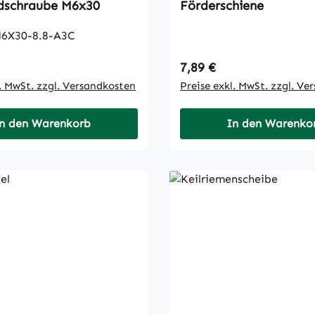
Flachrundschraube M6x30
Förderschiene
6X30-8.8-A3C
 Preis:
Regulärer Preis:
7,89 €
l. MwSt. zzgl. Versandkosten
Preise exkl. MwSt. zzgl. Ve
n den Warenkorb
In den Warenko