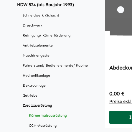
MDW 524 (bis Baujahr 1993)
Schneidwerk /Schacht
Dreschwerk
Reinigung/ Körnerförderung
Antriebselemente
Maschinengestell
Fahrerstand/ Bedienelemente/ Kabine
Abdeckun
Hydraulikanlage
Elektroanlage
Regulärer
0,00 €
Getriebe
Preise exk
Zusatzausrüstung
Körnermaisausrüstung
I
CCM-Ausrüstung