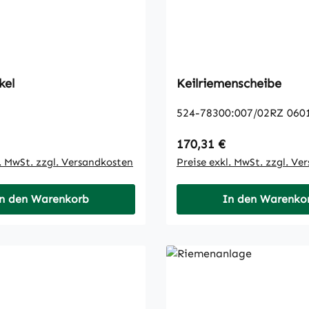
kel
Keilriemenscheibe
524-78300:007/02RZ 060
 Preis:
Regulärer Preis:
170,31 €
l. MwSt. zzgl. Versandkosten
Preise exkl. MwSt. zzgl. Ve
n den Warenkorb
In den Warenko