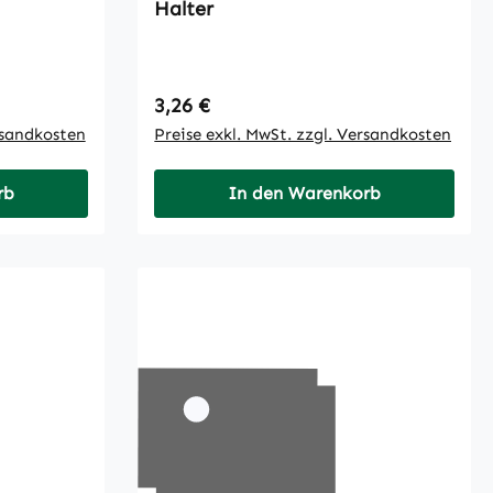
Halter
Regulärer Preis:
3,26 €
rsandkosten
Preise exkl. MwSt. zzgl. Versandkosten
rb
In den Warenkorb