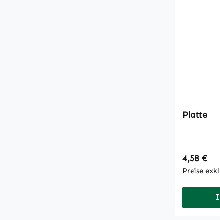
Platte
Regulärer
4,58 €
Preise exk
I