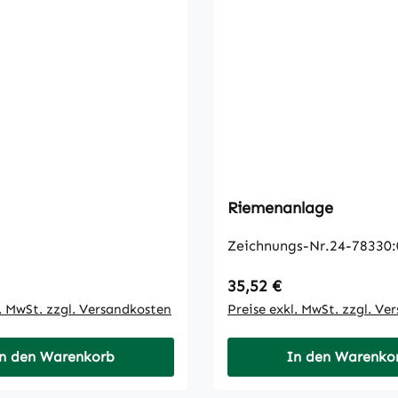
Riemenanlage
Zeichnungs-Nr.24-78330:
 Preis:
Regulärer Preis:
35,52 €
l. MwSt. zzgl. Versandkosten
Preise exkl. MwSt. zzgl. Ve
n den Warenkorb
In den Warenko