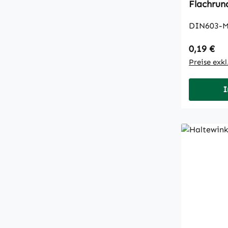
DIN603-M
Regulärer
0,19 €
Preise exk
I