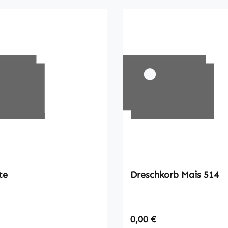
te
Dreschkorb Mais 514
 Preis:
Regulärer Preis:
0,00 €