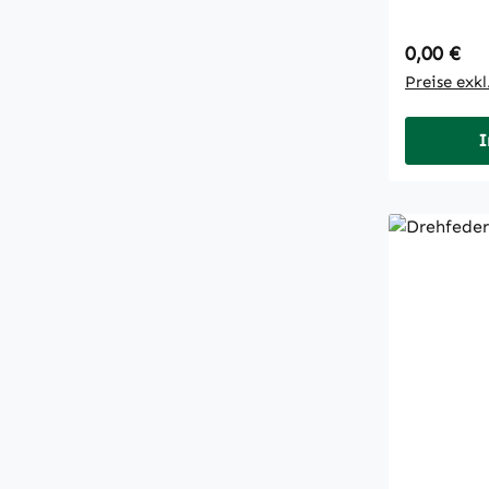
Regulärer
0,00 €
Preise exk
I