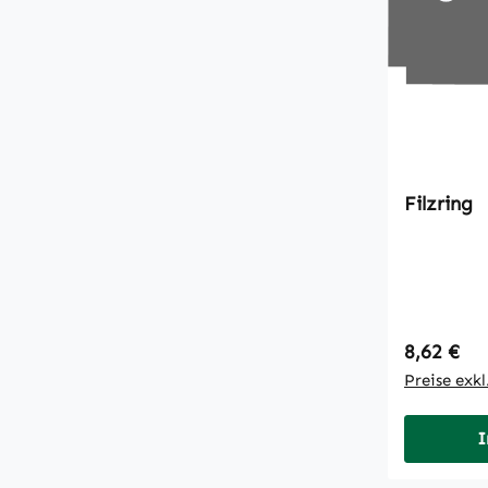
Filzring
Regulärer
8,62 €
Preise exk
I