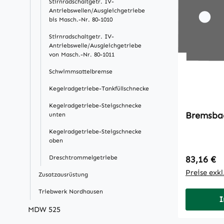
Stirnradschaltgetr. IV-
Antriebswellen/Ausgleichgetriebe
bis Masch.-Nr. 80-1010
Stirnradschaltgetr. IV-
Antriebswelle/Ausgleichgetriebe
von Masch.-Nr. 80-1011
Schwimmsattelbremse
Kegelradgetriebe-Tankfüllschnecke
Kegelradgetriebe-Steigschnecke
Bremsba
unten
Kegelradgetriebe-Steigschnecke
oben
Regulärer
Dreschtrommelgetriebe
83,16 €
Preise exk
Zusatzausrüstung
Triebwerk Nordhausen
I
MDW 525