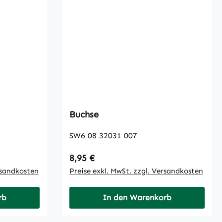
Buchse
SW6 08 32031 007
Regulärer Preis:
8,95 €
rsandkosten
Preise exkl. MwSt. zzgl. Versandkosten
rb
In den Warenkorb