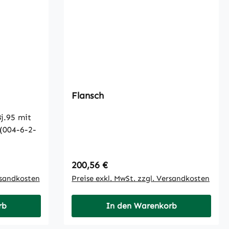
Flansch
j.95 mit
(004-6-2-
Regulärer Preis:
200,56 €
rsandkosten
Preise exkl. MwSt. zzgl. Versandkosten
rb
In den Warenkorb