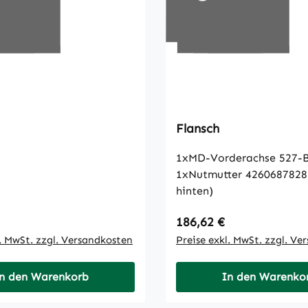
Flansch
1xMD-Vorderachse 527-B
1xNutmutter 4260687828
hinten)
 Preis:
Regulärer Preis:
186,62 €
l. MwSt. zzgl. Versandkosten
Preise exkl. MwSt. zzgl. Ve
n den Warenkorb
In den Warenko