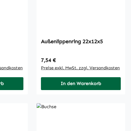
Außenlippenring 22x12x5
Regulärer Preis:
7,54 €
rsandkosten
Preise exkl. MwSt. zzgl. Versandkosten
rb
In den Warenkorb