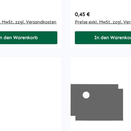
 Preis:
Regulärer Preis:
0,45 €
l. MwSt. zzgl. Versandkosten
Preise exkl. MwSt. zzgl. Ve
n den Warenkorb
In den Warenko