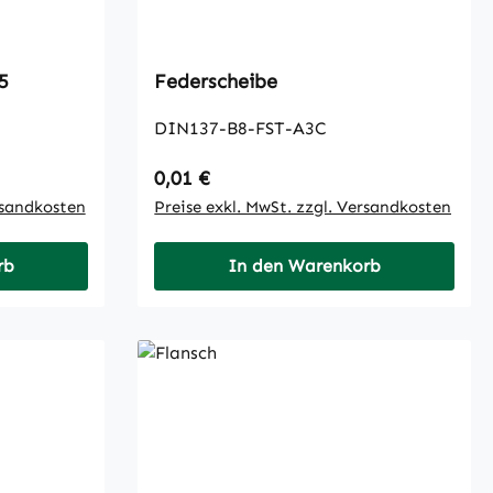
5
Federscheibe
DIN137-B8-FST-A3C
Regulärer Preis:
0,01 €
rsandkosten
Preise exkl. MwSt. zzgl. Versandkosten
rb
In den Warenkorb