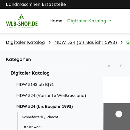
Landmaschinen Ersatzteile
m Hauptinhalt springen
Zur Suche springen
Zur Hauptnavigation springen
Home
Digitaler Katalog
Digitaler Katalog
MDW 524 (bis Baujahr 1993)
G
Kategorien
Digitaler Katalog
MDW 514S ab BJ91
MDW 524 (Variante Weißrussland)
MDW 524 (bis Baujahr 1993)
Schneidwerk /Schacht
Dreschwerk