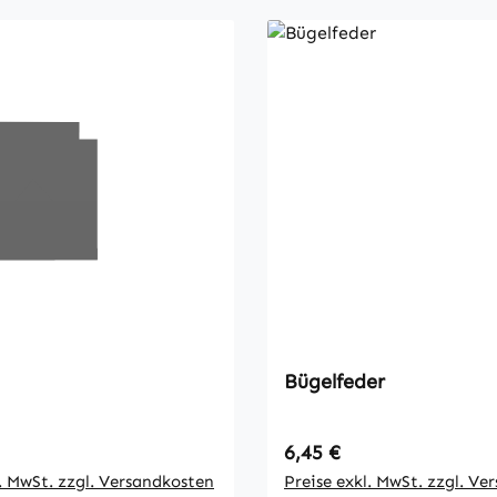
Bügelfeder
 Preis:
Regulärer Preis:
6,45 €
l. MwSt. zzgl. Versandkosten
Preise exkl. MwSt. zzgl. Ve