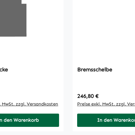
cke
Bremsscheibe
 Preis:
Regulärer Preis:
246,80 €
l. MwSt. zzgl. Versandkosten
Preise exkl. MwSt. zzgl. Ve
n den Warenkorb
In den Warenko