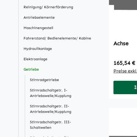
Reinigung/ Körnerförderung
Antriebselemente
Maschinengestell
Fahrerstand/ Bedienelemente/ Kabine
Achse
Hydraulikanlage
Elektroanlage
Regulärer
165,54 €
Getriebe
Preise exk
Stirnradgetriebe
I
Stirnradschaltgetr. I-
Antriebswelle/Kupplung
Stirnradschaltgetr. II-
Antriebswelle/Kupplung
Stirnradschaltgetr. III-
Schaltwellen