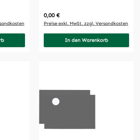
Regulärer Preis:
0,00 €
rsandkosten
Preise exkl. MwSt. zzgl. Versandkosten
rb
In den Warenkorb