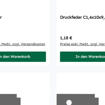
r
Druckfeder C1,4x10x9,
 Preis:
Regulärer Preis:
1,18 €
l. MwSt. zzgl. Versandkosten
Preise exkl. MwSt. zzgl. Ve
n den Warenkorb
In den Warenko