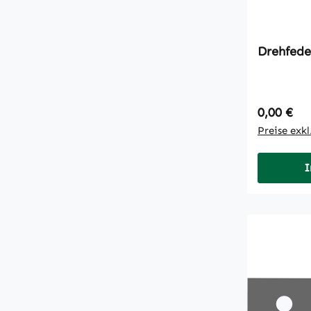
Drehfede
Regulärer
0,00 €
Preise exk
I