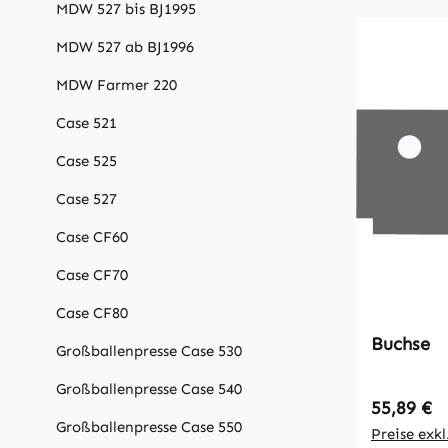
MDW 527 bis BJ1995
MDW 527 ab BJ1996
MDW Farmer 220
Case 521
Case 525
Case 527
Case CF60
Case CF70
Case CF80
Buchse
Großballenpresse Case 530
Großballenpresse Case 540
Regulärer
55,89 €
Großballenpresse Case 550
Preise exk