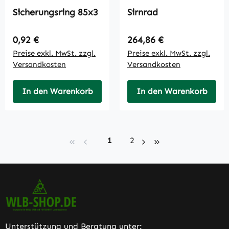
Sicherungsring 85x3
Sirnrad
Regulärer Preis:
Regulärer Preis:
0,92 €
264,86 €
Preise exkl. MwSt. zzgl.
Preise exkl. MwSt. zzgl.
Versandkosten
Versandkosten
In den Warenkorb
In den Warenkorb
Seite
Seite
1
2
Unterstützung und Beratung unter: