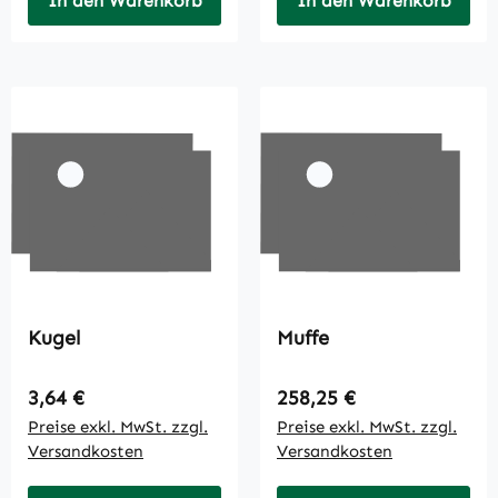
In den Warenkorb
In den Warenkorb
Kugel
Muffe
Regulärer Preis:
Regulärer Preis:
3,64 €
258,25 €
Preise exkl. MwSt. zzgl.
Preise exkl. MwSt. zzgl.
Versandkosten
Versandkosten