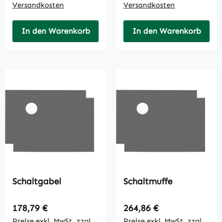
Versandkosten
Versandkosten
In den Warenkorb
In den Warenkorb
Schaltgabel
Schaltmuffe
Regulärer Preis:
Regulärer Preis:
178,79 €
264,86 €
Preise exkl. MwSt. zzgl.
Preise exkl. MwSt. zzgl.