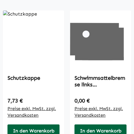
Schutzkappe
Schwimmsattelbrem
se links
kompl.regeneriert
ohne Belag
Regulärer Preis:
Regulärer Preis:
7,73 €
0,00 €
Preise exkl. MwSt. zzgl.
Preise exkl. MwSt. zzgl.
Versandkosten
Versandkosten
In den Warenkorb
In den Warenkorb