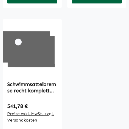
Schwimmsattelbrem
se recht komplett
regeneriert ohne
Belag
Regulärer Preis:
541,78 €
Preise exkl. MwSt. zzgl.
Versandkosten