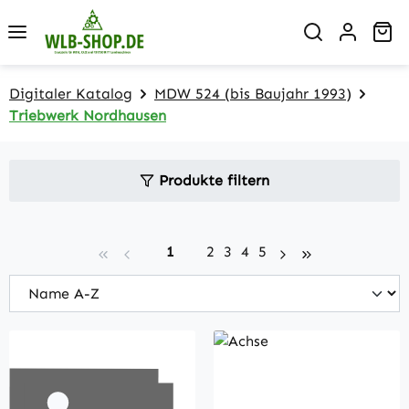
Zum Hauptinhalt springen
Wa
Digitaler Katalog
MDW 524 (bis Baujahr 1993)
Triebwerk Nordhausen
Produkte filtern
Seite
Seite
Seite
Seite
Seite
1
2
3
4
5