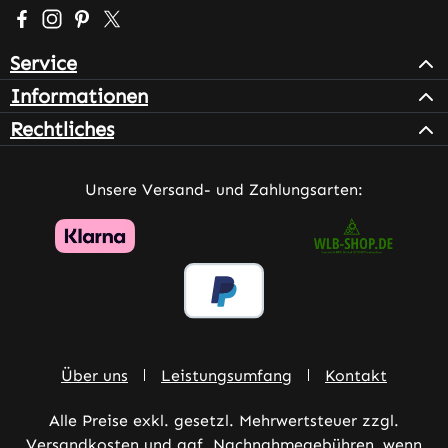
Besuche uns auf Facebook – öffnet in neuem Tab (extern
Schau auf Instagram vorbei – öffnet in neuem Tab (e
Lass dich auf Pinterest inspirieren – öffnet in n
Folge uns auf X – öffnet in neuem Tab (exter
Service
Informationen
Rechtliches
Unsere Versand- und Zahlungsarten:
Über uns
Leistungsumfang
Kontakt
Alle Preise exkl. gesetzl. Mehrwertsteuer zzgl.
Versandkosten
und ggf. Nachnahmegebühren, wenn