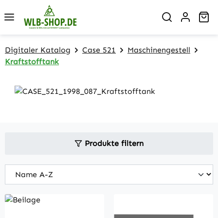
Zum Hauptinhalt springen
Wa
Digitaler Katalog
Case 521
Maschinengestell
Kraftstofftank
Produkte filtern