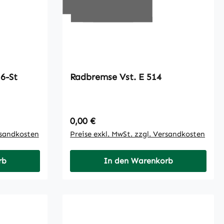
x16-St
Radbremse Vst. E 514
Regulärer Preis:
0,00 €
rsandkosten
Preise exkl. MwSt. zzgl. Versandkosten
rb
In den Warenkorb