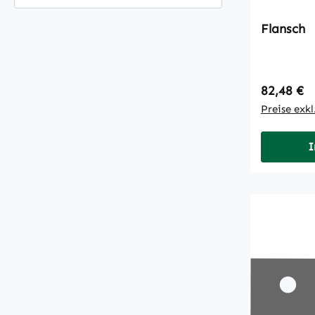
Flansch
Regulärer
82,48 €
Preise exk
I