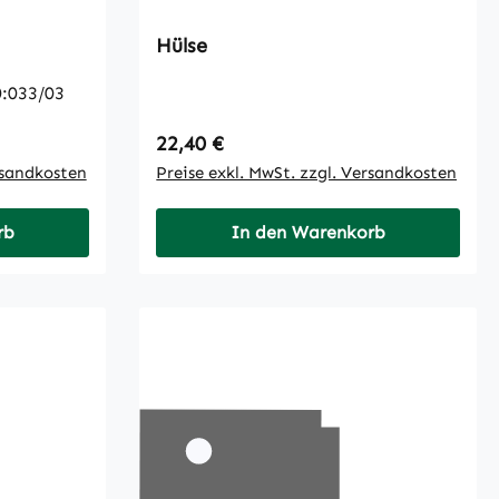
Hülse
:033/03
Regulärer Preis:
22,40 €
rsandkosten
Preise exkl. MwSt. zzgl. Versandkosten
rb
In den Warenkorb