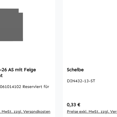
8-26 AS mit Felge
Scheibe
ht
DIN432-13-ST
102 Reserviert für
 Preis:
Regulärer Preis:
0,33 €
l. MwSt. zzgl. Versandkosten
Preise exkl. MwSt. zzgl. Ve