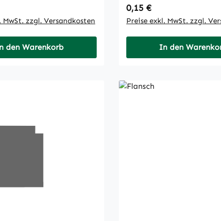
 Preis:
Regulärer Preis:
0,15 €
l. MwSt. zzgl. Versandkosten
Preise exkl. MwSt. zzgl. Ve
n den Warenkorb
In den Warenko