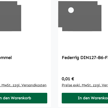
ommel
Federrig DIN127-B
 Preis:
Regulärer Preis:
0,01 €
l. MwSt. zzgl. Versandkosten
Preise exkl. MwSt. zzgl. Ve
n den Warenkorb
In den Warenko