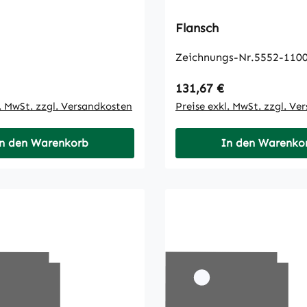
Flansch
Zeichnungs-Nr.5552-1100
 Preis:
Regulärer Preis:
131,67 €
l. MwSt. zzgl. Versandkosten
Preise exkl. MwSt. zzgl. Ve
n den Warenkorb
In den Warenko