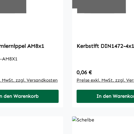
Kegelschmiernippel AM8x1
Kerbstift DIN1472-4
2-AM8X1
 Preis:
Regulärer Preis:
0,06 €
l. MwSt. zzgl. Versandkosten
Preise exkl. MwSt. zzgl. Ve
n den Warenkorb
In den Warenko