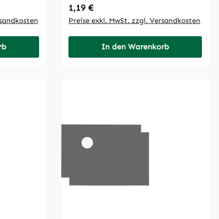
Regulärer Preis:
1,19 €
rsandkosten
Preise exkl. MwSt. zzgl. Versandkosten
rb
In den Warenkorb