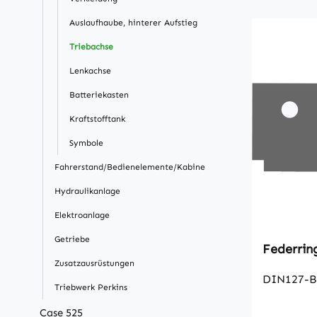
Auslaufhaube, hinterer Aufstieg
Triebachse
Lenkachse
Batteriekasten
Kraftstofftank
Symbole
Fahrerstand/Bedienelemente/Kabine
Hydraulikanlage
Elektroanlage
Getriebe
Zusatzausrüstungen
DIN127-B
Triebwerk Perkins
Case 525