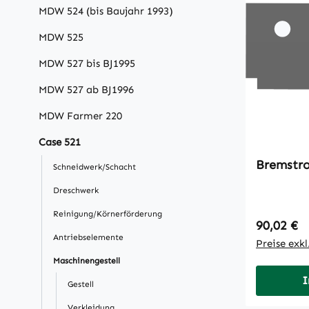
MDW 524 (bis Baujahr 1993)
MDW 525
MDW 527 bis BJ1995
MDW 527 ab BJ1996
MDW Farmer 220
Case 521
Bremstr
Schneidwerk/Schacht
Dreschwerk
Reinigung/Körnerförderung
Regulärer
90,02 €
Antriebselemente
Preise exk
Maschinengestell
I
Gestell
Verkleidung