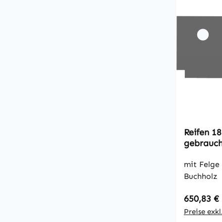
Reifen 1
gebrauc
mit Felge 061014
Buchholz
Regulärer
650,83 €
Preise exk