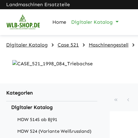
Landmaschinen Ersatzteile
m Hauptinhalt springen
Zur Suche springen
Zur Hauptnavigation springen
Home
Digitaler Katalog
Digitaler Katalog
Case 521
Maschinengestell
Kategorien
Digitaler Katalog
MDW 514S ab BJ91
MDW 524 (Variante Weißrussland)