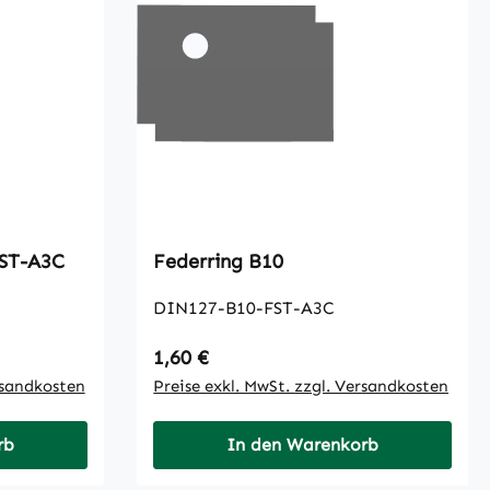
6-FST-A3C
Federring B10
DIN127-B10-FST-A3C
Regulärer Preis:
1,60 €
rsandkosten
Preise exkl. MwSt. zzgl. Versandkosten
rb
In den Warenkorb