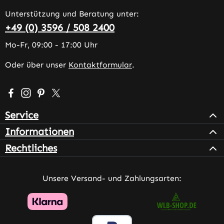
Unterstützung und Beratung unter:
+49 (0) 3596 / 508 2400
Mo-Fr, 09:00 - 17:00 Uhr
Oder über unser
Kontaktformular
.
Besuche uns auf Facebook – öffnet in neuem Tab (extern
Schau auf Instagram vorbei – öffnet in neuem Tab (e
Lass dich auf Pinterest inspirieren – öffnet in n
Folge uns auf X – öffnet in neuem Tab (exter
Service
Informationen
Rechtliches
Unsere Versand- und Zahlungsarten: