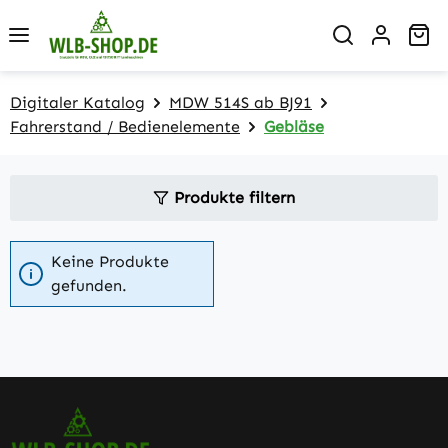
Zum Hauptinhalt springen
Wa
Digitaler Katalog
MDW 514S ab BJ91
Fahrerstand / Bedienelemente
Gebläse
Produkte filtern
Keine Produkte
gefunden.