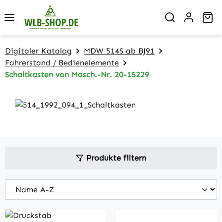
Zum Hauptinhalt springen
Wa
Digitaler Katalog
MDW 514S ab BJ91
Fahrerstand / Bedienelemente
Schaltkasten von Masch.-Nr. 20-15229
Produkte filtern