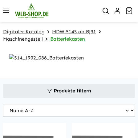
Zum Hauptinhalt springen
Wa
Digitaler Katalog
MDW 514S ab BJ91
Maschinengestell
Batteriekasten
Produkte filtern