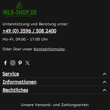
Unterstützung und Beratung unter:
+49 (0) 3596 / 508 2400
Mo-Fr, 09:00 - 17:00 Uhr
Oder über unser
Kontaktformular
.
Besuche uns auf Facebook – öffnet in neuem Tab (extern
Schau auf Instagram vorbei – öffnet in neuem Tab (e
Lass dich auf Pinterest inspirieren – öffnet in n
Folge uns auf X – öffnet in neuem Tab (exter
Service
Informationen
Rechtliches
Unsere Versand- und Zahlungsarten: