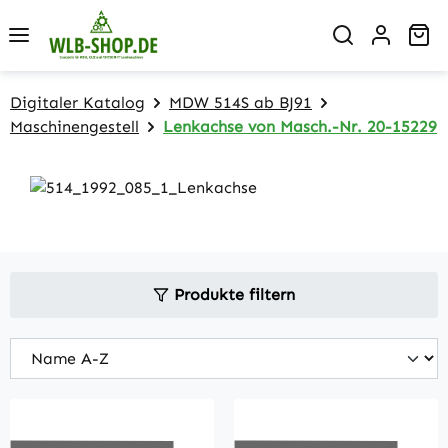
Zum Hauptinhalt springen
Wa
Digitaler Katalog
MDW 514S ab BJ91
Maschinengestell
Lenkachse von Masch.-Nr. 20-15229
Produkte filtern