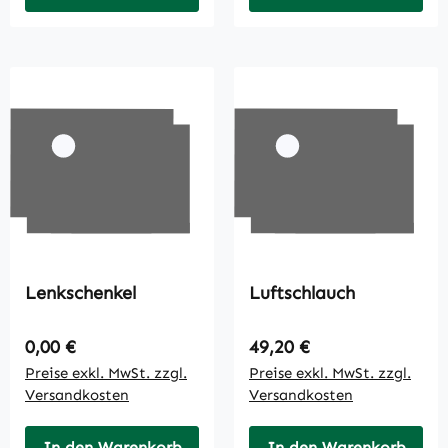
Lenkschenkel
Luftschlauch
Regulärer Preis:
Regulärer Preis:
0,00 €
49,20 €
Preise exkl. MwSt. zzgl.
Preise exkl. MwSt. zzgl.
Versandkosten
Versandkosten
In den Warenkorb
In den Warenkorb