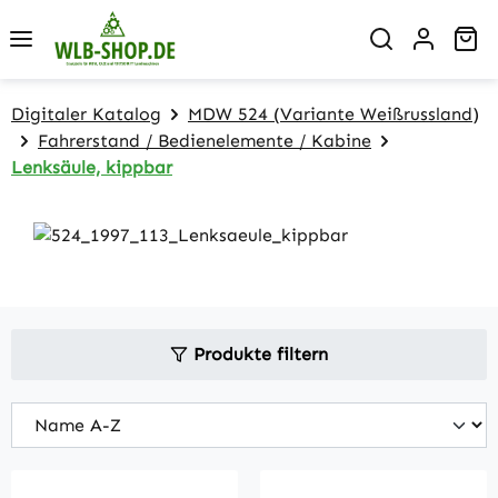
Zum Hauptinhalt springen
Wa
Digitaler Katalog
MDW 524 (Variante Weißrussland)
Fahrerstand / Bedienelemente / Kabine
Lenksäule, kippbar
Produkte filtern