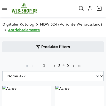
Zum Hauptinhalt springen
Wa
Digitaler Katalog
MDW 524 (Variante Weißrussland)
Antriebselemente
Produkte filtern
Seite
Seite
Seite
Seite
Seite
1
2
3
4
5