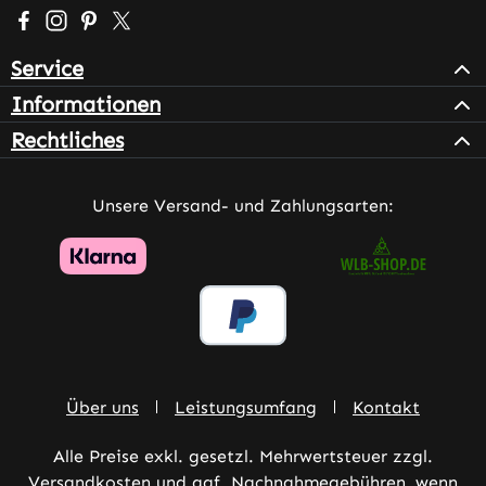
Besuche uns auf Facebook – öffnet in neuem Tab (extern
Schau auf Instagram vorbei – öffnet in neuem Tab (e
Lass dich auf Pinterest inspirieren – öffnet in n
Folge uns auf X – öffnet in neuem Tab (exter
Service
Informationen
Rechtliches
Unsere Versand- und Zahlungsarten:
Über uns
Leistungsumfang
Kontakt
Alle Preise exkl. gesetzl. Mehrwertsteuer zzgl.
Versandkosten
und ggf. Nachnahmegebühren, wenn