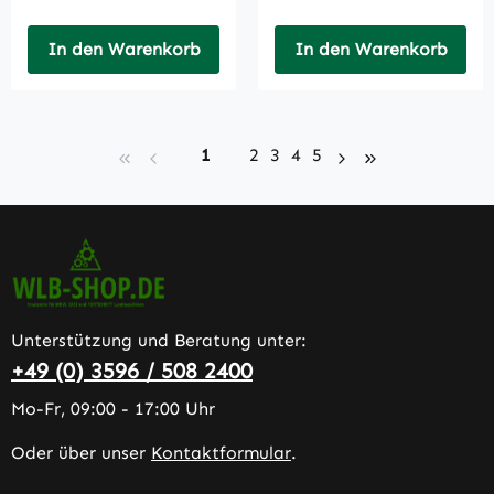
In den Warenkorb
In den Warenkorb
Seite
Seite
Seite
Seite
Seite
1
2
3
4
5
Unterstützung und Beratung unter:
+49 (0) 3596 / 508 2400
Mo-Fr, 09:00 - 17:00 Uhr
Oder über unser
Kontaktformular
.