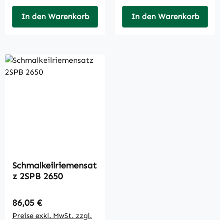
In den Warenkorb
In den Warenkorb
Schmalkeilriemensat
z 2SPB 2650
Regulärer Preis:
86,05 €
Preise exkl. MwSt. zzgl.