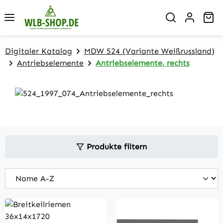
Zum Hauptinhalt springen
Wa
Digitaler Katalog
MDW 524 (Variante Weißrussland)
Antriebselemente
Antriebselemente, rechts
Produkte filtern