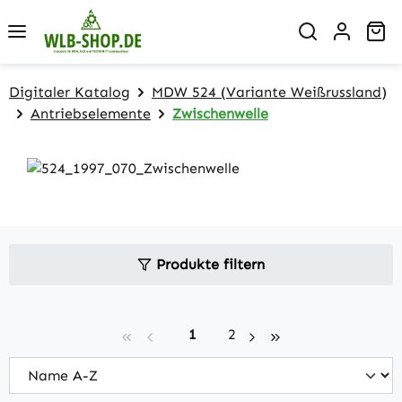
Zum Hauptinhalt springen
Wa
Digitaler Katalog
MDW 524 (Variante Weißrussland)
Antriebselemente
Zwischenwelle
Produkte filtern
Seite
Seite
1
2