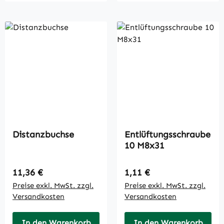
Distanzbuchse
Entlüftungsschraube
10 M8x31
Regulärer Preis:
Regulärer Preis:
11,36 €
1,11 €
Preise exkl. MwSt. zzgl.
Preise exkl. MwSt. zzgl.
Versandkosten
Versandkosten
In den Warenkorb
In den Warenkorb