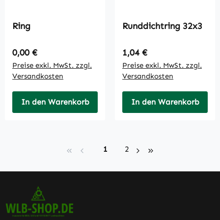
Ring
Runddichtring 32x3
Regulärer Preis:
Regulärer Preis:
0,00 €
1,04 €
Preise exkl. MwSt. zzgl.
Preise exkl. MwSt. zzgl.
Versandkosten
Versandkosten
In den Warenkorb
In den Warenkorb
Seite
Seite
1
2