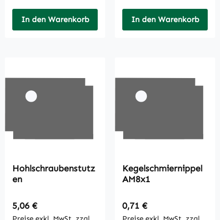
In den Warenkorb
In den Warenkorb
Hohlschraubenstutz
Kegelschmiernippel
en
AM8x1
Regulärer Preis:
Regulärer Preis:
5,06 €
0,71 €
Preise exkl. MwSt. zzgl.
Preise exkl. MwSt. zzgl.