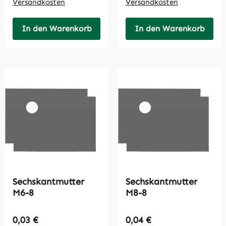
Versandkosten
Versandkosten
In den Warenkorb
In den Warenkorb
Sechskantmutter
Sechskantmutter
M6-8
M8-8
Regulärer Preis:
Regulärer Preis:
0,03 €
0,04 €