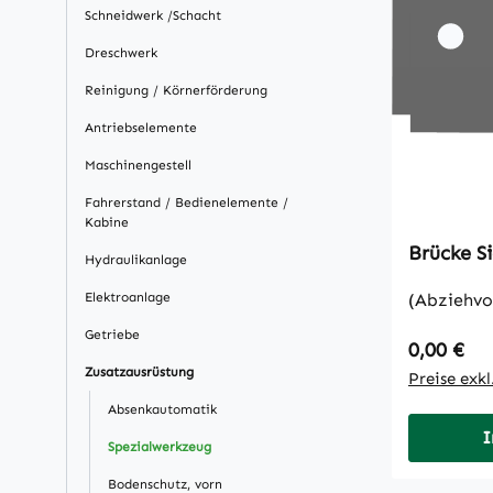
Schneidwerk /Schacht
Dreschwerk
Reinigung / Körnerförderung
Antriebselemente
Maschinengestell
Fahrerstand / Bedienelemente /
Kabine
Br
Hydraulikanlage
Elektroanlage
(Abziehvo
Getriebe
Regulärer
0,00 €
Zusatzausrüstung
Preise exk
Absenkautomatik
I
Spezialwerkzeug
Bodenschutz, vorn