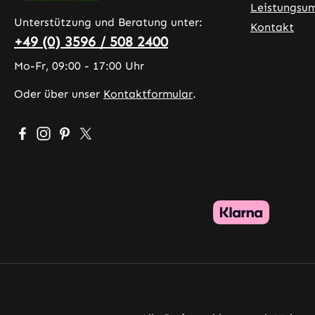
Leistungsu
Unterstützung und Beratung unter:
Kontakt
+49 (0) 3596 / 508 2400
Mo-Fr, 09:00 - 17:00 Uhr
Oder über unser
Kontaktformular
.
Besuche uns auf Facebook – öffnet in neuem Tab (exter
Schau auf Instagram vorbei – öffnet in neuem Tab (
Lass dich auf Pinterest inspirieren – öffnet in 
Folge uns auf X – öffnet in neuem Tab (exte