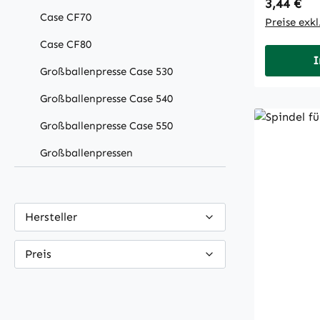
Regulärer
3,44 €
Case CF70
Preise exk
Case CF80
I
Großballenpresse Case 530
Großballenpresse Case 540
Großballenpresse Case 550
Großballenpressen
Hersteller
Preis