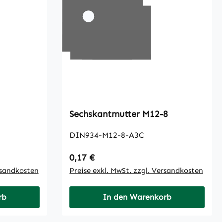
Sechskantmutter M12-8
DIN934-M12-8-A3C
Regulärer Preis:
0,17 €
rsandkosten
Preise exkl. MwSt. zzgl. Versandkosten
rb
In den Warenkorb