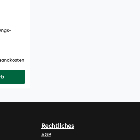
ungs-
rsandkosten
rb
Rechtliches
AGB