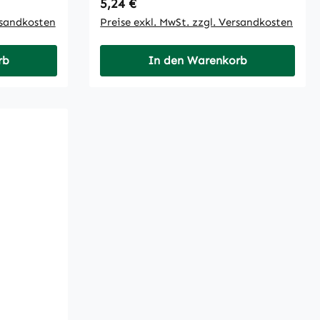
Regulärer Preis:
5,24 €
rsandkosten
Preise exkl. MwSt. zzgl. Versandkosten
rb
In den Warenkorb