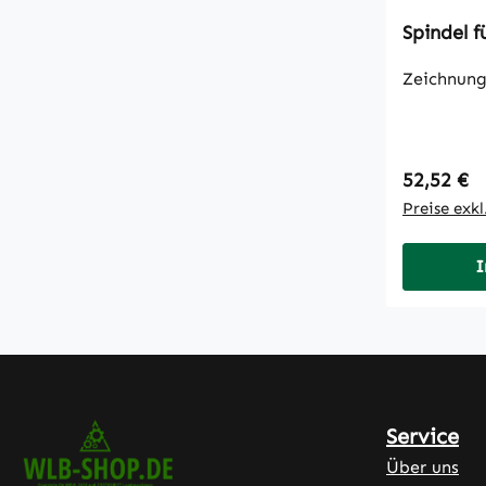
Spindel f
Zeichnung
Regulärer
52,52 €
Preise exk
I
Service
Über uns