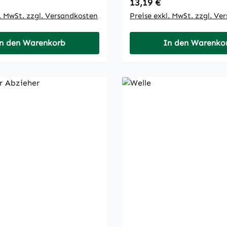
 Preis:
Regulärer Preis:
13,19 €
l. MwSt. zzgl. Versandkosten
Preise exkl. MwSt. zzgl. Ve
n den Warenkorb
In den Warenko