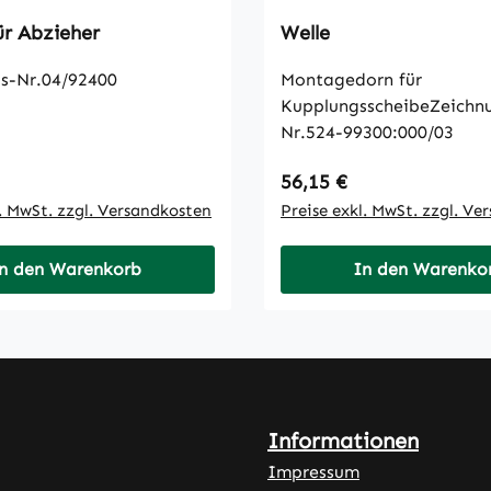
ür Abzieher
Welle
s-Nr.04/92400
Montagedorn für
KupplungsscheibeZeichn
Nr.524-99300:000/03
 Preis:
Regulärer Preis:
56,15 €
l. MwSt. zzgl. Versandkosten
Preise exkl. MwSt. zzgl. Ve
n den Warenkorb
In den Warenko
Informationen
Impressum