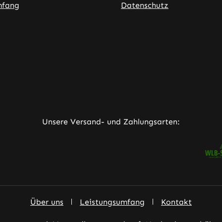
mfang
Datenschutz
ner Link)
externer Link)
neuem Tab (externer Link)
rner Link)
Unsere Versand- und Zahlungsarten:
Über uns
Leistungsumfang
Kontakt