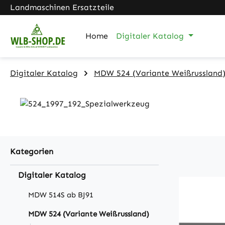
Landmaschinen Ersatzteile
m Hauptinhalt springen
Zur Suche springen
Zur Hauptnavigation springen
Home
Digitaler Katalog
Digitaler Katalog
MDW 524 (Variante Weißrussland
Kategorien
Digitaler Katalog
MDW 514S ab BJ91
MDW 524 (Variante Weißrussland)