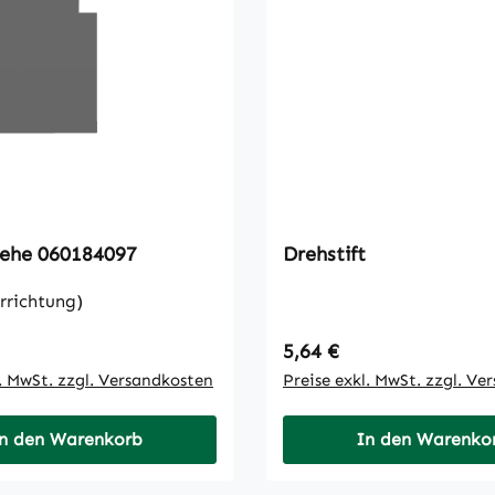
ücke Siehe 060184097
Drehstift
rrichtung)
 Preis:
Regulärer Preis:
5,64 €
l. MwSt. zzgl. Versandkosten
Preise exkl. MwSt. zzgl. Ve
n den Warenkorb
In den Warenko