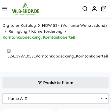
Zum Hauptinhalt springen
Wa
Digitaler Katalog
MDW 524 (Variante Weißrussland)
Reinigung / Körnerförderung
Korntankabdeckung, Korntankoberteil
Produkte filtern