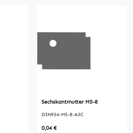
Sechskantmutter M5-8
DIN934-M5-8-A3C
Regulärer Preis:
0,04 €