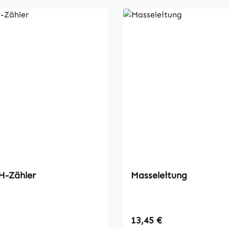
H-Zähler
Masseleitung
 Preis:
Regulärer Preis:
13,45 €