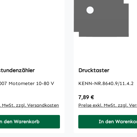
stundenzähler
Drucktaster
007 Motometer 10-80 V
KENN-NR.8640.9/11.4.2
 Preis:
Regulärer Preis:
7,89 €
l. MwSt. zzgl. Versandkosten
Preise exkl. MwSt. zzgl. Ve
n den Warenkorb
In den Warenko