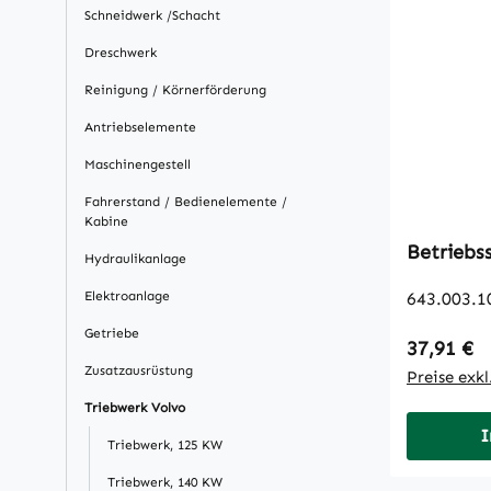
Schneidwerk /Schacht
Dreschwerk
Reinigung / Körnerförderung
Antriebselemente
Maschinengestell
Fahrerstand / Bedienelemente /
Kabine
Betriebs
Hydraulikanlage
Elektroanlage
643.003.1
Getriebe
Regulärer
37,91 €
Zusatzausrüstung
Preise exk
Triebwerk Volvo
I
Triebwerk, 125 KW
Triebwerk, 140 KW