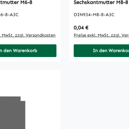
Sechskantmutter M6-8
Sechskantmutter M8-8
6-8-A3C
DIN934-M8-8-A3C
 Preis:
Regulärer Preis:
0,04 €
l. MwSt. zzgl. Versandkosten
Preise exkl. MwSt. zzgl. Ve
n den Warenkorb
In den Warenko