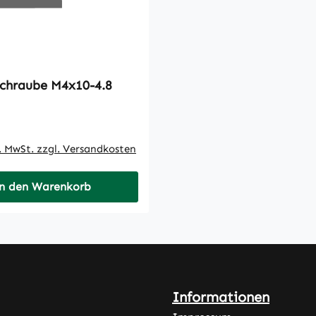
Zylinderschraube M4x10-4.8
 Preis:
l. MwSt. zzgl. Versandkosten
n den Warenkorb
Informationen