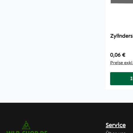
Regulärer
0,06 €
Preise exk
I
Service