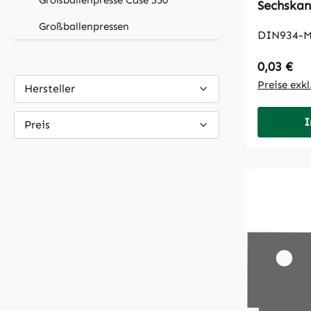
Großballenpresse Case 550
Großballenpressen
DIN934-M
Regulärer
0,03 €
Preise exk
Hersteller
I
Preis