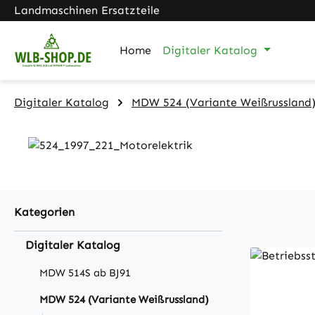
Landmaschinen Ersatzteile
m Hauptinhalt springen
Zur Suche springen
Zur Hauptnavigation springen
Home
Digitaler Katalog
Digitaler Katalog
MDW 524 (Variante Weißrussland
Kategorien
Digitaler Katalog
MDW 514S ab BJ91
MDW 524 (Variante Weißrussland)