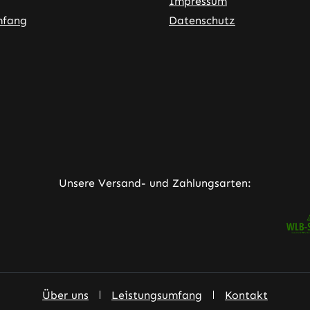
Impressum
mfang
Datenschutz
ner Link)
externer Link)
neuem Tab (externer Link)
rner Link)
Unsere Versand- und Zahlungsarten:
Über uns
Leistungsumfang
Kontakt