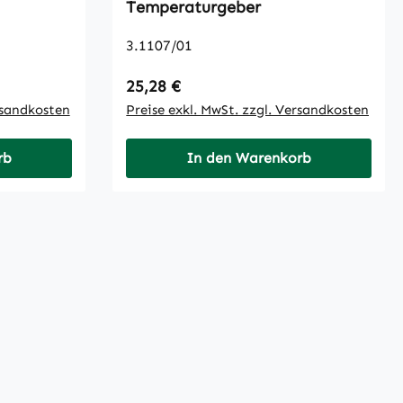
Temperaturgeber
3.1107/01
Regulärer Preis:
25,28 €
rsandkosten
Preise exkl. MwSt. zzgl. Versandkosten
rb
In den Warenkorb