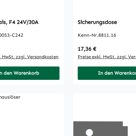
Schaltrelais, F4 24V/30A
Sicherungsdose
0053-C242
Kenn-Nr.8811.16
 Preis:
Regulärer Preis:
17,36 €
l. MwSt. zzgl. Versandkosten
Preise exkl. MwSt. zzgl. Ve
n den Warenkorb
In den Warenko