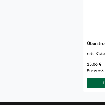
Überstro
Regulärer
15,06 €
Preise exk
I