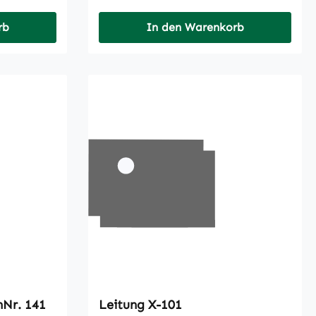
rb
In den Warenkorb
ung 4A KennNr. 141
Leitung X-101