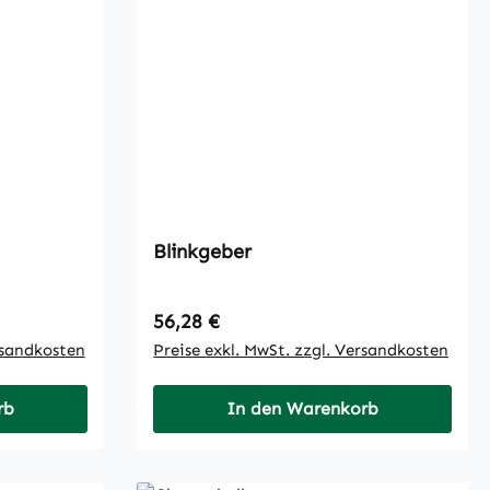
Blinkgeber
Regulärer Preis:
56,28 €
rsandkosten
Preise exkl. MwSt. zzgl. Versandkosten
rb
In den Warenkorb