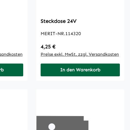
Steckdose 24V
MERIT-NR.114320
Regulärer Preis:
4,25 €
rsandkosten
Preise exkl. MwSt. zzgl. Versandkosten
rb
In den Warenkorb