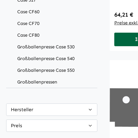
Case 527
Case CF60
Regulärer
64,21 €
Preise exk
Case CF70
Case CF80
I
Großballenpresse Case 530
Großballenpresse Case 540
Großballenpresse Case 550
Großballenpressen
Hersteller
Preis