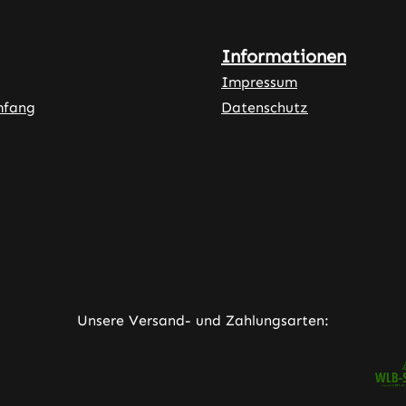
Informationen
Impressum
mfang
Datenschutz
ner Link)
externer Link)
neuem Tab (externer Link)
rner Link)
Unsere Versand- und Zahlungsarten: