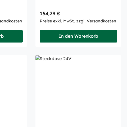
Regulärer Preis:
154,29 €
rsandkosten
Preise exkl. MwSt. zzgl. Versandkosten
rb
In den Warenkorb