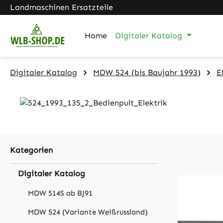
Landmaschinen Ersatzteile
m Hauptinhalt springen
Zur Suche springen
Zur Hauptnavigation springen
Home
Digitaler Katalog
Digitaler Katalog
MDW 524 (bis Baujahr 1993)
E
Kategorien
Digitaler Katalog
MDW 514S ab BJ91
MDW 524 (Variante Weißrussland)