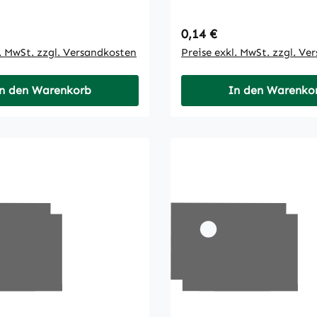
 Preis:
Regulärer Preis:
0,14 €
l. MwSt. zzgl. Versandkosten
Preise exkl. MwSt. zzgl. Ve
n den Warenkorb
In den Warenko