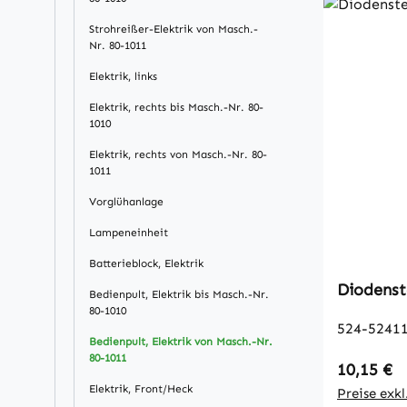
Strohreißer-Elektrik von Masch.-
Nr. 80-1011
Elektrik, links
Elektrik, rechts bis Masch.-Nr. 80-
1010
Elektrik, rechts von Masch.-Nr. 80-
1011
Vorglühanlage
Lampeneinheit
Batterieblock, Elektrik
Diodenst
Bedienpult, Elektrik bis Masch.-Nr.
80-1010
524-52411
Bedienpult, Elektrik von Masch.-Nr.
80-1011
Regulärer
10,15 €
Elektrik, Front/Heck
Preise exk