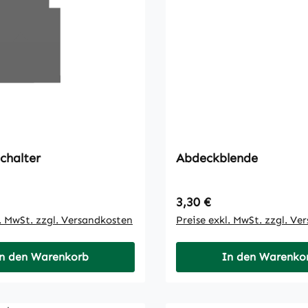
chalter
Abdeckblende
 Preis:
Regulärer Preis:
3,30 €
l. MwSt. zzgl. Versandkosten
Preise exkl. MwSt. zzgl. Ve
n den Warenkorb
In den Warenko