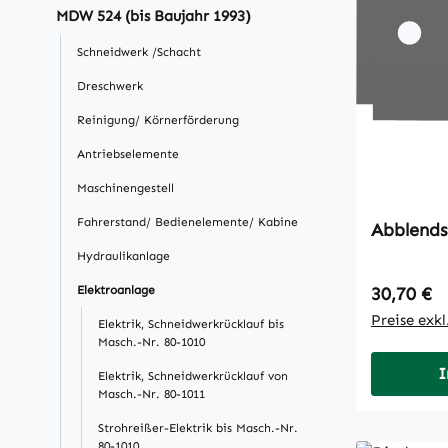
MDW 524 (bis Baujahr 1993)
Schneidwerk /Schacht
Dreschwerk
Reinigung/ Körnerförderung
Antriebselemente
Maschinengestell
Fahrerstand/ Bedienelemente/ Kabine
Abblends
Hydraulikanlage
Regulärer
Elektroanlage
30,70 €
Preise exk
Elektrik, Schneidwerkrücklauf bis
Masch.-Nr. 80-1010
I
Elektrik, Schneidwerkrücklauf von
Masch.-Nr. 80-1011
Strohreißer-Elektrik bis Masch.-Nr.
80-1010