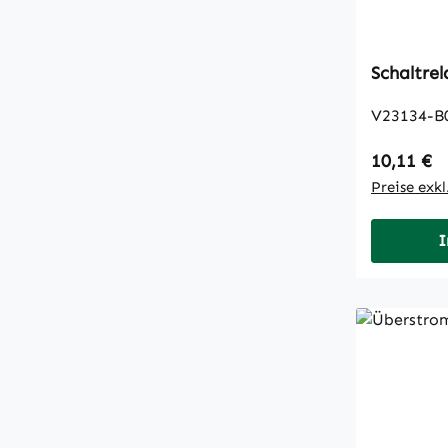
V23134-B
Regulärer
10,11 €
Preise exk
I