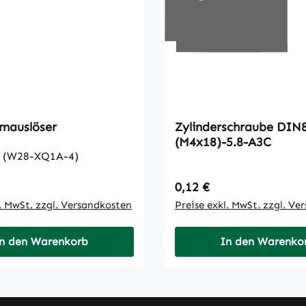
mauslöser
Zylinderschraube DIN84-
(M4x18)-5.8-A3C
rote Kiste (W28-XQ1A-4)
 Preis:
Regulärer Preis:
0,12 €
l. MwSt. zzgl. Versandkosten
Preise exkl. MwSt. zzgl. Ve
n den Warenkorb
In den Warenko