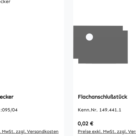
ecker
Flachanschlußstück
:095/04
Kenn.Nr. 149.441.1
 Preis:
Regulärer Preis:
0,02 €
l. MwSt. zzgl. Versandkosten
Preise exkl. MwSt. zzgl. Ve