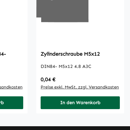
Zylinderschraube M5x12
DIN84- M5x12 4.8 A3C
Regulärer Preis:
0,04 €
rsandkosten
Preise exkl. MwSt. zzgl. Versandkosten
rb
In den Warenkorb