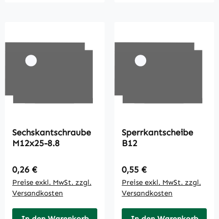
Sechskantschraube
Sperrkantscheibe
M12x25-8.8
B12
Regulärer Preis:
Regulärer Preis:
0,26 €
0,55 €
Preise exkl. MwSt. zzgl.
Preise exkl. MwSt. zzgl.
Versandkosten
Versandkosten
In den Warenkorb
In den Warenkorb