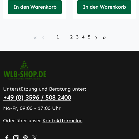
In den Warenkorb
In den Warenkorb
Seite
Seite
Seite
Seite
Seite
1
2
3
4
5
Unterstützung und Beratung unter:
+49 (0) 3596 / 508 2400
Mo-Fr, 09:00 - 17:00 Uhr
Oder über unser
Kontaktformular
.
Besuche uns auf Facebook – öffnet in neuem Tab (extern
Schau auf Instagram vorbei – öffnet in neuem Tab (e
Lass dich auf Pinterest inspirieren – öffnet in n
Folge uns auf X – öffnet in neuem Tab (exter