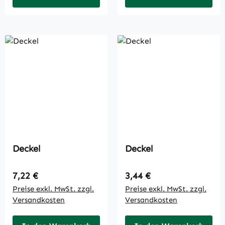
Deckel
Deckel
Regulärer Preis:
Regulärer Preis:
7,22 €
3,44 €
Preise exkl. MwSt. zzgl.
Preise exkl. MwSt. zzgl.
Versandkosten
Versandkosten