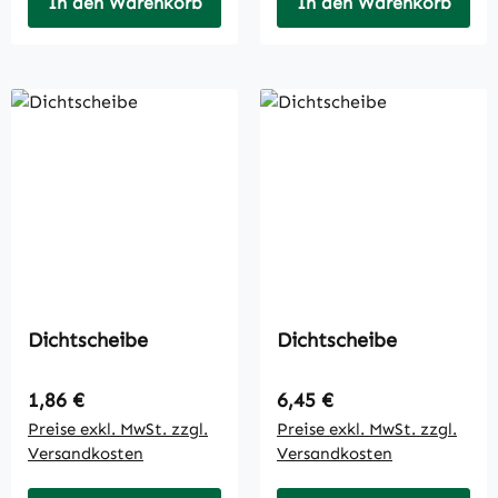
In den Warenkorb
In den Warenkorb
Dichtscheibe
Dichtscheibe
Regulärer Preis:
Regulärer Preis:
1,86 €
6,45 €
Preise exkl. MwSt. zzgl.
Preise exkl. MwSt. zzgl.
Versandkosten
Versandkosten