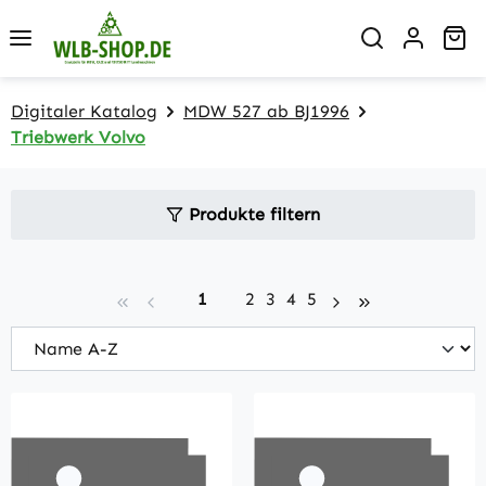
Zum Hauptinhalt springen
Wa
Digitaler Katalog
MDW 527 ab BJ1996
Triebwerk Volvo
Produkte filtern
Seite
Seite
Seite
Seite
Seite
1
2
3
4
5