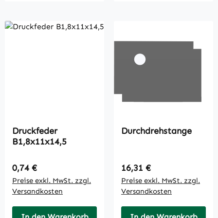
Druckfeder
Durchdrehstange
B1,8x11x14,5
Regulärer Preis:
Regulärer Preis:
0,74 €
16,31 €
Preise exkl. MwSt. zzgl.
Preise exkl. MwSt. zzgl.
Versandkosten
Versandkosten
In den Warenkorb
In den Warenkorb