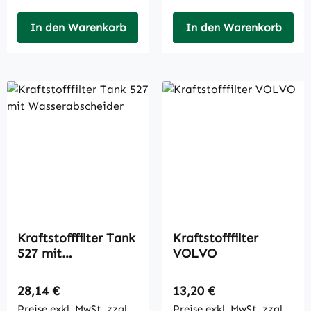
In den Warenkorb
In den Warenkorb
Kraftstofffilter Tank
Kraftstofffilter
527 mit
VOLVO
Wasserabscheider
Regulärer Preis:
Regulärer Preis:
28,14 €
13,20 €
Preise exkl. MwSt. zzgl.
Preise exkl. MwSt. zzgl.