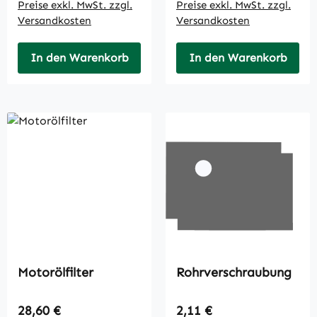
Preise exkl. MwSt. zzgl.
Preise exkl. MwSt. zzgl.
Versandkosten
Versandkosten
In den Warenkorb
In den Warenkorb
Motorölfilter
Rohrverschraubung
Regulärer Preis:
Regulärer Preis:
28,60 €
2,11 €