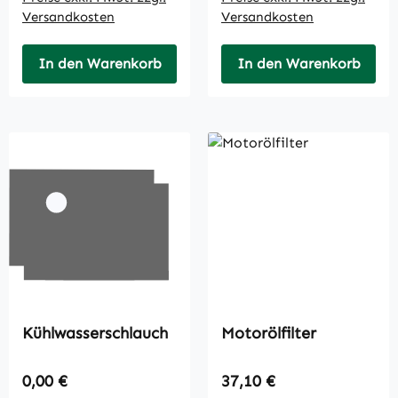
Versandkosten
Versandkosten
In den Warenkorb
In den Warenkorb
Kühlwasserschlauch
Motorölfilter
Regulärer Preis:
Regulärer Preis:
0,00 €
37,10 €