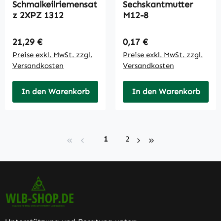
Schmalkeilriemensat
Sechskantmutter
z 2XPZ 1312
M12-8
Regulärer Preis:
Regulärer Preis:
21,29 €
0,17 €
Preise exkl. MwSt. zzgl.
Preise exkl. MwSt. zzgl.
Versandkosten
Versandkosten
In den Warenkorb
In den Warenkorb
Seite
Seite
1
2