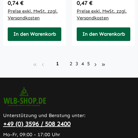
Regulärer Preis:
Regulärer Preis:
0,74 €
0,47 €
Preise exkl. MwSt. zzgl.
Preise exkl. MwSt. zzgl.
Versandkosten
Versandkosten
In den Warenkorb
In den Warenkorb
Seite
Seite
Seite
Seite
Seite
1
2
3
4
5
Unterstützung und Beratung unter:
+49 (0) 3596 / 508 2400
Mo-Fr, 09:00 - 17:00 Uhr