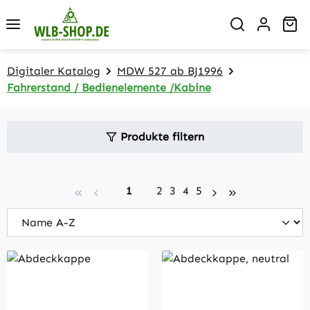
Zum Hauptinhalt springen
Wa
Digitaler Katalog
MDW 527 ab BJ1996
Fahrerstand / Bedienelemente /Kabine
Produkte filtern
Seite
Seite
Seite
Seite
Seite
1
2
3
4
5