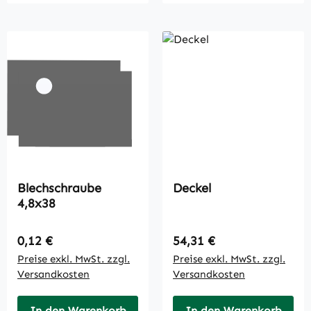
Blechschraube
Deckel
4,8x38
Regulärer Preis:
Regulärer Preis:
0,12 €
54,31 €
Preise exkl. MwSt. zzgl.
Preise exkl. MwSt. zzgl.
Versandkosten
Versandkosten
In den Warenkorb
In den Warenkorb