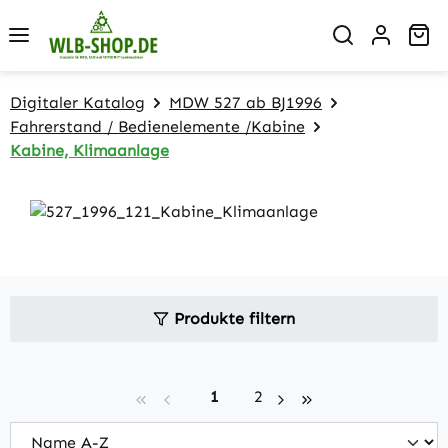
Zum Hauptinhalt springen
Wa
Digitaler Katalog
MDW 527 ab BJ1996
Fahrerstand / Bedienelemente /Kabine
Kabine, Klimaanlage
Produkte filtern
Seite
Seite
1
2