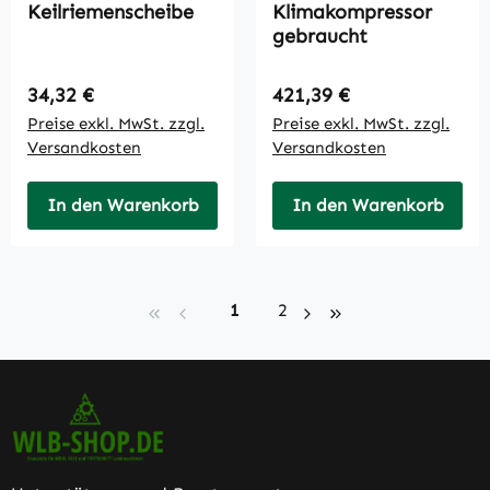
Keilriemenscheibe
Klimakompressor
gebraucht
Regulärer Preis:
Regulärer Preis:
34,32 €
421,39 €
Preise exkl. MwSt. zzgl.
Preise exkl. MwSt. zzgl.
Versandkosten
Versandkosten
In den Warenkorb
In den Warenkorb
Seite
Seite
1
2