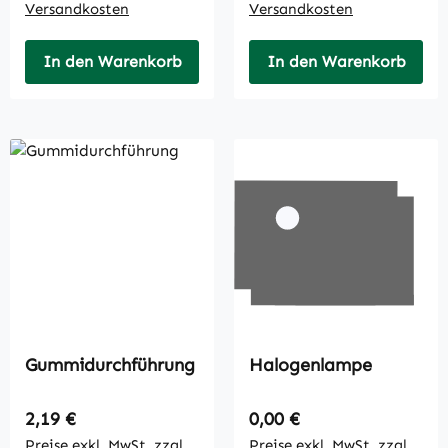
Versandkosten
Versandkosten
In den Warenkorb
In den Warenkorb
Gummidurchführung
Halogenlampe
Regulärer Preis:
Regulärer Preis:
2,19 €
0,00 €
Preise exkl. MwSt. zzgl.
Preise exkl. MwSt. zzgl.