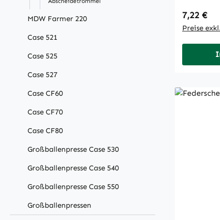
Abscheidetrommel
Regulärer
7,22 €
MDW Farmer 220
Preise exk
Case 521
I
Case 525
Case 527
Case CF60
Case CF70
Case CF80
Großballenpresse Case 530
Großballenpresse Case 540
Großballenpresse Case 550
Großballenpressen