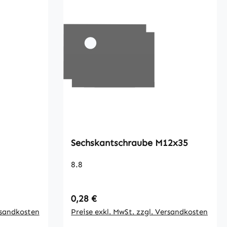
Sechskantschraube M12x35
8.8
Regulärer Preis:
0,28 €
rsandkosten
Preise exkl. MwSt. zzgl. Versandkosten