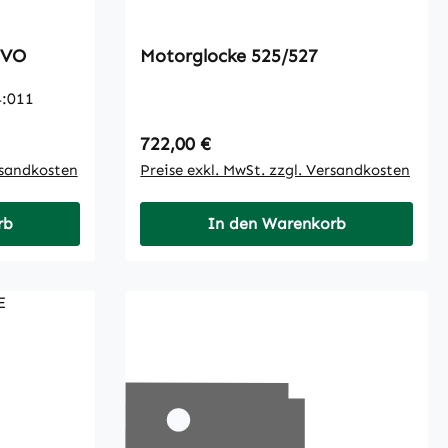
E527 VOLVO
Motorglocke 525/527
4:011
Regulärer Preis:
722,00 €
rsandkosten
Preise exkl. MwSt. zzgl. Versandkosten
rb
In den Warenkorb