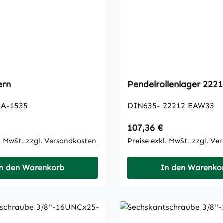
ern
Pendelrollenlager 2221
-A-1535
DIN635- 22212 EAW33
 Preis:
Regulärer Preis:
107,36 €
l. MwSt. zzgl. Versandkosten
Preise exkl. MwSt. zzgl. Ve
n den Warenkorb
In den Warenko