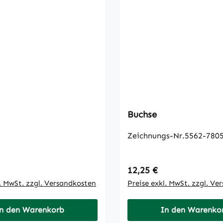
Buchse
Zeichnungs-Nr.5562-7805
 Preis:
Regulärer Preis:
12,25 €
l. MwSt. zzgl. Versandkosten
Preise exkl. MwSt. zzgl. Ve
n den Warenkorb
In den Warenko