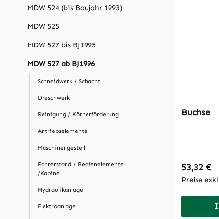
MDW 524 (bis Baujahr 1993)
MDW 525
MDW 527 bis BJ1995
MDW 527 ab BJ1996
Schneidwerk / Schacht
Dreschwerk
Buchse
Reinigung / Körnerförderung
Antriebselemente
Maschinengestell
Fahrerstand / Bedienelemente
Regulärer
53,32 €
/Kabine
Preise exk
Hydraulikanlage
I
Elektroanlage