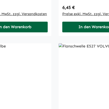
 Preis:
Regulärer Preis:
6,45 €
l. MwSt. zzgl. Versandkosten
Preise exkl. MwSt. zzgl. Ve
n den Warenkorb
In den Warenko