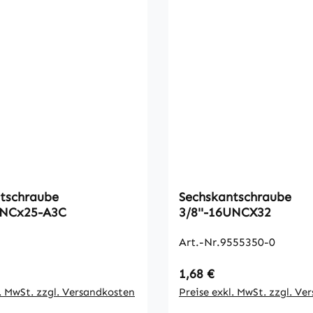
tschraube
Sechskantschraube
UNCx25-A3C
3/8''-16UNCX32
Art.-Nr.9555350-0
 Preis:
Regulärer Preis:
1,68 €
l. MwSt. zzgl. Versandkosten
Preise exkl. MwSt. zzgl. Ve