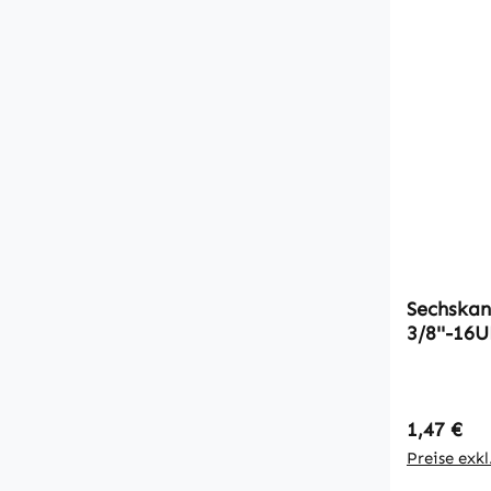
Sechskan
3/8''-16
Regulärer
1,47 €
Preise exk