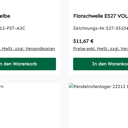
eibe
Flanschwelle 
12-FST-A3C
Zeichnungs-Nr.527-5510
 Preis:
Regulärer Preis:
511,67 €
l. MwSt. zzgl. Versandkosten
Preise exkl. MwSt. zzgl. Ve
n den Warenkorb
In den Warenko