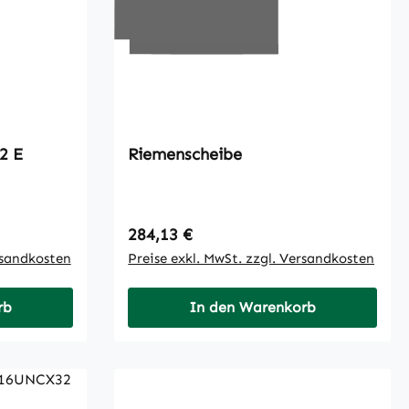
2 E
Riemenscheibe
Regulärer Preis:
284,13 €
rsandkosten
Preise exkl. MwSt. zzgl. Versandkosten
rb
In den Warenkorb