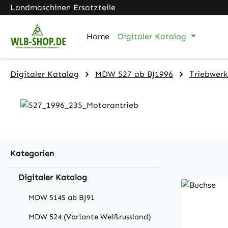
Landmaschinen Ersatzteile
m Hauptinhalt springen
Zur Suche springen
Zur Hauptnavigation springen
Home
Digitaler Katalog
Digitaler Katalog
MDW 527 ab BJ1996
Triebwerk
Kategorien
Digitaler Katalog
MDW 514S ab BJ91
MDW 524 (Variante Weißrussland)