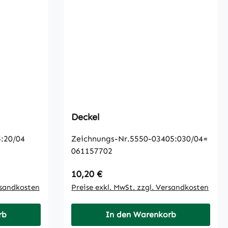
Deckel
:20/04
Zeichnungs-Nr.5550-03405:030/04=
061157702
Regulärer Preis:
10,20 €
rsandkosten
Preise exkl. MwSt. zzgl. Versandkosten
rb
In den Warenkorb