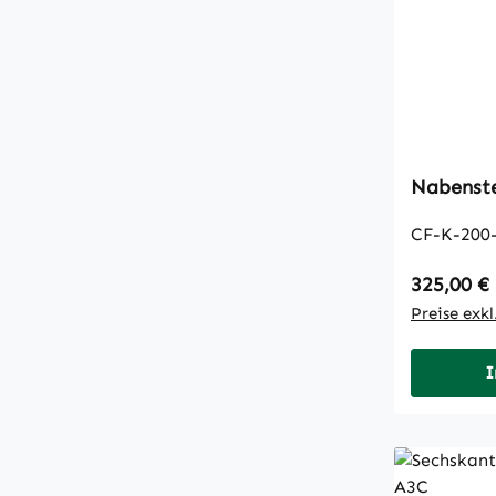
Nabenst
CF-K-200
Regulärer
325,00 €
Preise exk
I