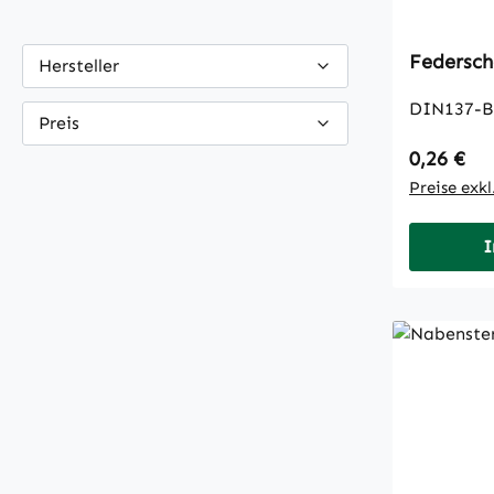
Federsch
Hersteller
DIN137-B
Preis
Regulärer
0,26 €
Preise exk
I