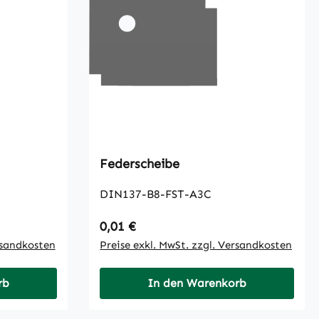
Federscheibe
DIN137-B8-FST-A3C
Regulärer Preis:
0,01 €
rsandkosten
Preise exkl. MwSt. zzgl. Versandkosten
rb
In den Warenkorb