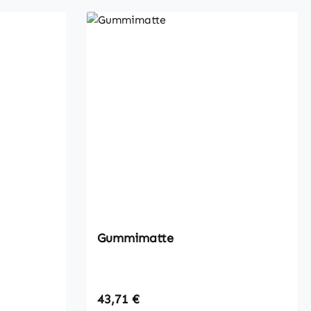
Gummimatte
Regulärer Preis:
43,71 €