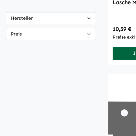
Lasche 
Hersteller
Regulärer
10,59 €
Preis
Preise exk
I