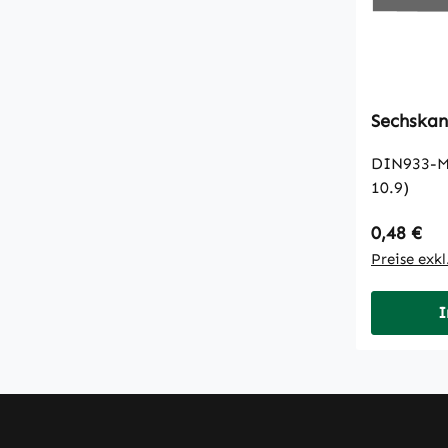
DIN933-M12x2
10.9)
Regulärer
0,48 €
Preise exk
I