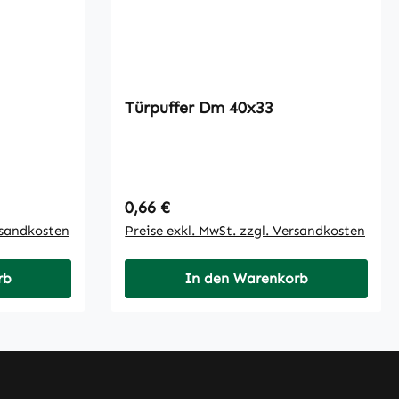
Türpuffer Dm 40x33
Regulärer Preis:
0,66 €
rsandkosten
Preise exkl. MwSt. zzgl. Versandkosten
rb
In den Warenkorb