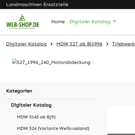
Landmaschinen Ersatzteile
m Hauptinhalt springen
Zur Suche springen
Zur Hauptnavigation springen
Home
Digitaler Katalog
Digitaler Katalog
MDW 527 ab BJ1996
Triebwerk
Kategorien
Digitaler Katalog
MDW 514S ab BJ91
MDW 524 (Variante Weißrussland)