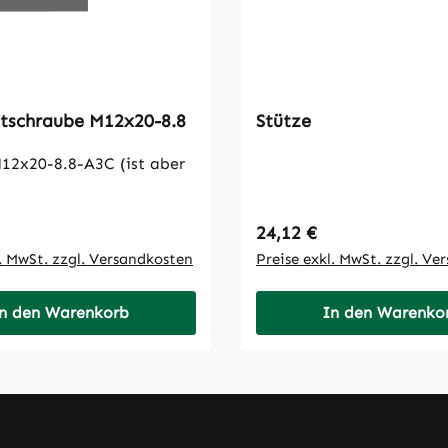
Sechskantschraube M12x20-8.8
Stütze
0-8.8-A3C (ist aber
 Preis:
Regulärer Preis:
24,12 €
l. MwSt. zzgl. Versandkosten
Preise exkl. MwSt. zzgl. Ve
n den Warenkorb
In den Warenko