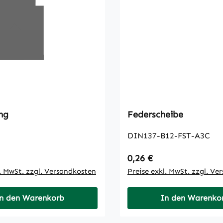
ng
Federscheibe
DIN137-B12-FST-A3C
 Preis:
Regulärer Preis:
0,26 €
l. MwSt. zzgl. Versandkosten
Preise exkl. MwSt. zzgl. Ve
n den Warenkorb
In den Warenko