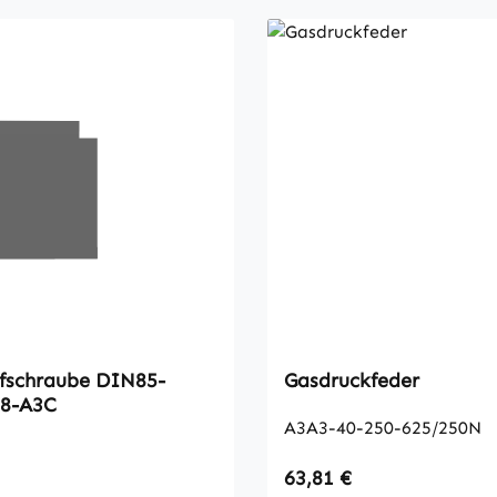
hraube DIN85-
Gasdruckfeder
.8-A3C
A3A3-40-250-625/250N
 Preis:
Regulärer Preis:
63,81 €