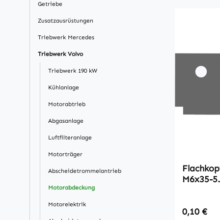
Getriebe
Zusatzausrüstungen
Triebwerk Mercedes
Triebwerk Volvo
Triebwerk 190 kW
Kühlanlage
Motorabtrieb
Abgasanlage
Luftfilteranlage
Motorträger
Flachkopfsc
Abscheidetrommelantrieb
M6x35-5
Motorabdeckung
Motorelektrik
Regulärer
0,10 €