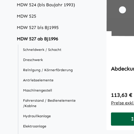
MDW 524 (bis Baujahr 1993)
MDW 525
MDW 527 bis BJ1995
MDW 527 ab BJ1996
Schneidwerk / Schacht
Dreschwerk
Abdecku
Reinigung / Körnerförderung
Antriebselemente
Maschinengestell
Regulärer
113,63 €
Fahrerstand / Bedienelemente
Preise exk
/Kabine
Hydraulikanlage
I
Elektroanlage