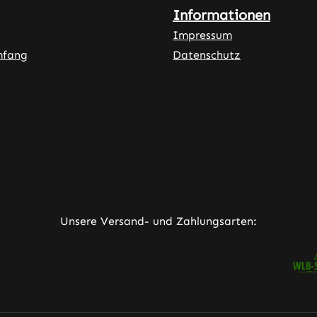
Informationen
Impressum
mfang
Datenschutz
ner Link)
externer Link)
neuem Tab (externer Link)
rner Link)
Unsere Versand- und Zahlungsarten: