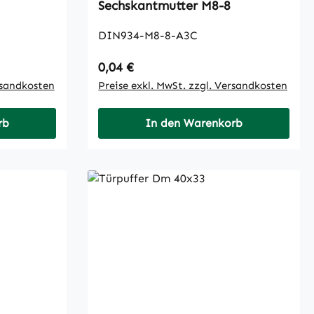
Sechskantmutter M8-8
DIN934-M8-8-A3C
Regulärer Preis:
0,04 €
rsandkosten
Preise exkl. MwSt. zzgl. Versandkosten
rb
In den Warenkorb