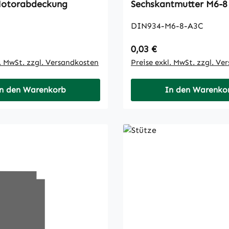
Motorabdeckung
Sechskantmutter M6-8
DIN934-M6-8-A3C
 Preis:
Regulärer Preis:
0,03 €
l. MwSt. zzgl. Versandkosten
Preise exkl. MwSt. zzgl. Ve
n den Warenkorb
In den Warenko