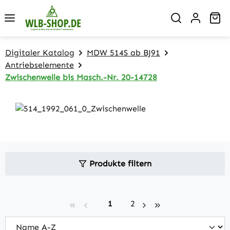
Zum Hauptinhalt springen
Wa
Digitaler Katalog
MDW 514S ab BJ91
Antriebselemente
Zwischenwelle bis Masch.-Nr. 20-14728
Produkte filtern
Seite
Seite
1
2