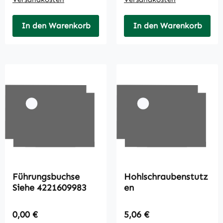
In den Warenkorb
In den Warenkorb
Führungsbuchse
Hohlschraubenstutz
Siehe 4221609983
en
Regulärer Preis:
Regulärer Preis:
0,00 €
5,06 €