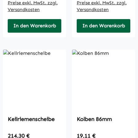
Preise exkl. MwSt. zzgl.
Preise exkl. MwSt. zzgl.
Versandkosten
Versandkosten
In den Warenkorb
In den Warenkorb
Keilriemenscheibe
Kolben 86mm
Regulärer Preis:
Regulärer Preis:
214,30 €
19,11 €