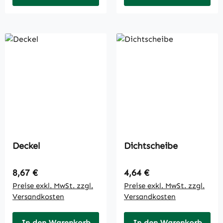
Deckel
Dichtscheibe
Regulärer Preis:
Regulärer Preis:
8,67 €
4,64 €
Preise exkl. MwSt. zzgl.
Preise exkl. MwSt. zzgl.
Versandkosten
Versandkosten
In den Warenkorb
In den Warenkorb